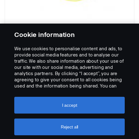
Cookie information
We use cookies to personalise content and ads, to
Skrzynka przyłączeniowa
provide social media features and to analyse our
Nr kat.:
1903617
traffic. We also share information about your use of
our site with our social media, advertising and
Part Description:
analytics partners. By clicking “I accept”, you are
Brak dostępnego opisu
agreeing to give your consent to all cookies being
used and the information being shared. You can
Add to list
also manage your cookies by clicking the “Cookie
settings” and selecting the categories you’d like to
accept. For a more detailed explanation of how we
I accept
use cookies, please visit our cookies section,
which you can find by clicking the link below this
text.
Cookie policy
Reject all