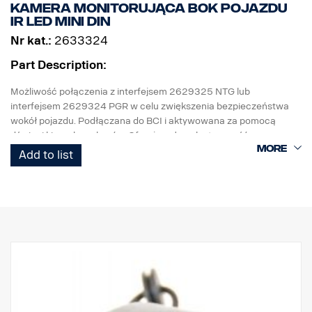
Kamera monitorująca bok pojazdu
IR LED MINI DIN
Nr kat.:
2633324
Part Description:
Możliwość połączenia z interfejsem 2629325 NTG lub
interfejsem 2629324 PGR w celu zwiększenia bezpieczeństwa
wokół pojazdu. Podłączana do BCI i aktywowana za pomocą
dźwigni kierunkowskazów. Oferuje pełną elastyczność –
umożliwia włączenie odbicia lustrzanego za naciśnięciem
Add to list
przycisku.
- Wodoodporna obudowa kamery IP68
- 470.000 pikseli
- 520 linii TV.
- Wysoka światłoczułość 0 Lux (W/IR LED)
- Wbudowane automatyczne ogrzewanie (poniżej +10°C)
- Elastyczny zakres zastosowań, bok. tył, monitoring itd.)
- Tryb normalny/odbicie lustrzane
- Temperatura robocza od 30°C do +50°C
- Widok po przekątnej 130°