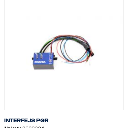
Wbudowany obwód zabezpieczający przed odwrotną polaryzacją
Wbudowany głośnik
Funkcja wyłącznika prędkości
Funkcja pamięci migawki
Interfejs PGR