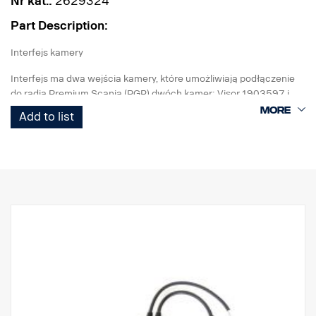
Nr kat.:
2629324
Part Description:
Interfejs kamery
Interfejs ma dwa wejścia kamery, które umożliwiają podłączenie
do radia Premium Scania (PGR) dwóch kamer: Visor 1903597 i
kamery monitorującej bok pojazdu 2633324.
Add to list
Możliwość podłączenia do radia Premium i BCI.