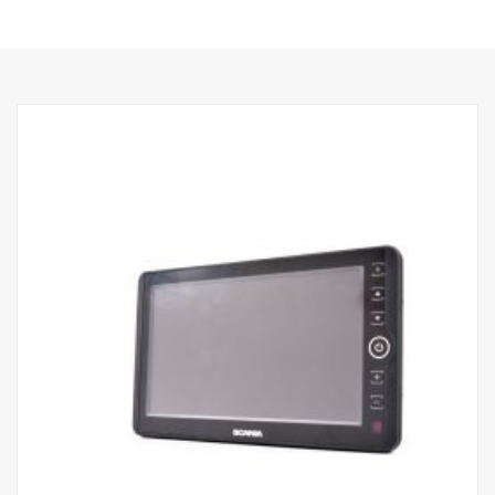
Wodoszczelna obudowa IP 64
Automatyczny czujnik jasności (dzień i noc)
Wbudowany głośnik
Funkcja wyłącznika prędkości
Funkcja pamięci migawki