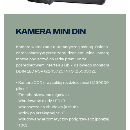
Kamera MINI DIN
Kamera wsteczna z automatyczną osłoną. Osłona
chroni obiektyw przed zabrudzeniem. Tylną kamerę
można podłączyć do radia premium za
pośrednictwem interfejsu lub 7-calowego monitora
DDIN LED PGR (2245725) NTG (2596992).
- Kamera CCD o wysokiej rozdzielczości (1230000
pikseli)
- Zmechanizowana migawka
- Wbudowane diody LED IR
- Wodoszczelna obudowa (IP69K)
- Widok po przekątnej 150˚
- Wbudowany automatyczny podgrzewacz (poniżej
+10C)