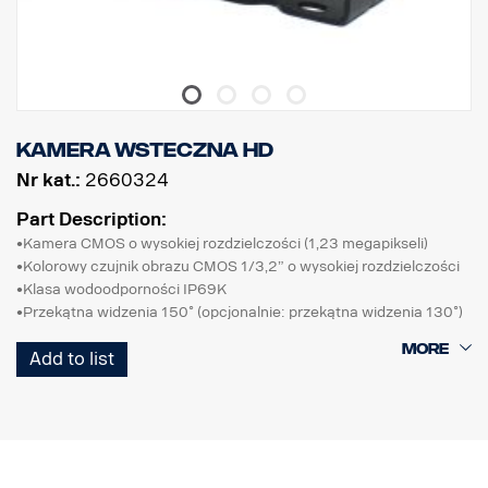
Kamera wsteczna HD
Nr kat.:
2660324
Part Description:
•Kamera CMOS o wysokiej rozdzielczości (1,23 megapikseli)
•Kolorowy czujnik obrazu CMOS 1/3,2” o wysokiej rozdzielczości
•Klasa wodoodporności IP69K
•Przekątna widzenia 150˚ (opcjonalnie: przekątna widzenia 130˚)
•Przełączanie obraz normalny/lustrzany
Add to list
•Praca w warunkach bardzo słabego oświetlenia, wbudowana
blokada filtra ICR
•Automatyczna elektroniczna przysłona, funkcja WDR
•Wbudowany mikrofon
•Wbudowane diody LED IR
•Wbudowany automatyczny podgrzewacz (poniżej +10˚C)