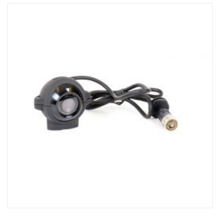
•Temp. -40˚C ~ 80˚C
•Odporność na drgania
•Osłona mechaniczna (do ochrony powierzchni obiektywu)