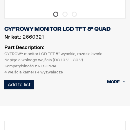
Cyfrowy monitor LCD TFT 8" QUAD
Nr kat.:
2660321
Part Description:
CYFROWY monitor LCD TFT 8" wysokiej rozdzielczości
Napięcie wolnego wejścia (DC 10 V ~ 30 V)
Kompatybilność z NTSC/PAL
4 wejścia kamer i 4 wyzwalacze
(kompatybilne z kamerami z automatyczną osłoną CA1/2/3/4)
Add to list
Tryb pojedynczego wyświetlania, lewa/prawa i góra/dół
Wyświetlanie w trybie podzielonego ekranu, lewa/prawa i obraz w
obrazie (PIP)
Tryb Triple, tryb Quad, tryb H-Quad
2 rodzaje linii parkowania
Wodoszczelna obudowa (IP-64)
Czarna gumowa, niepalcująca się obudowa
Automatyczny czujnik jasności (dzień i noc)