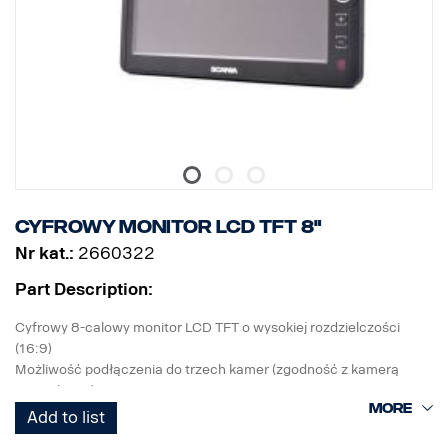
Cyfrowy monitor LCD TFT 8"
Nr kat.:
2660322
Part Description:
Cyfrowy 8-calowy monitor LCD TFT o wysokiej rozdzielczości
(16:9)
Możliwość podłączenia do trzech kamer (zgodność z kamerą
migawkową)
Pojedynczy tryb wyświetlacza (przez tryb wyzwalania)
Add to list
Wbudowane 2 typy linii parkingowych