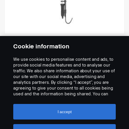
OSRAM LEDinspect Pro Bonnet 1400
Cookie information
Nr kat.:
2614252
We use cookies to personalise content and ads, to
Part Description:
provide social media features and to analyse our
traffic. We also share information about your use of
Oprawa oświetleniowa pokrywy komory silnika LED o bardzo
our site with our social media, advertising and
cienkiej i wytrzymałej konstrukcji z wbudowanym kablem 5
analytics partners. By clicking “I accept”, you are
m.Dowolny kierunek stosowania dzięki obrotowemu haczykowi i
agreeing to give your consent to all cookies being
wysuwanemu uchwytowi teleskopowemu (1,15…1,8 m).
used and the information being shared. You can
Add to list
also manage your cookies by clicking the “Cookie
Aluminiowa obudowa. 15 W, 90-250 V. IP65. Kabel 5 m.
settings” and selecting the categories you’d like to
accept. For a more detailed explanation of how we
I accept
use cookies, please visit our cookies section,
which you can find by clicking the link below this
text.
Cookie policy