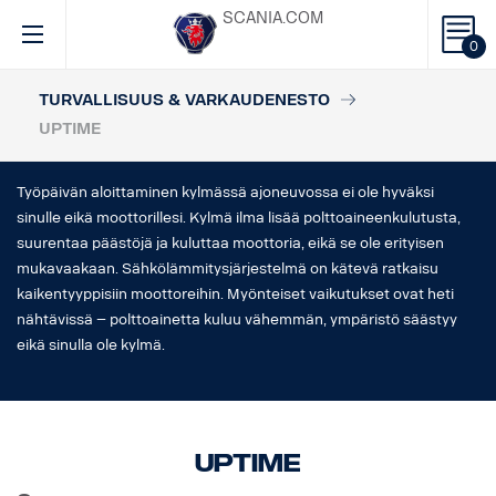
SCANIA.COM
0
TURVALLISUUS & VARKAUDENESTO
UPTIME
Työpäivän aloittaminen kylmässä ajoneuvossa ei ole hyväksi
sinulle eikä moottorillesi. Kylmä ilma lisää polttoaineenkulutusta,
suurentaa päästöjä ja kuluttaa moottoria, eikä se ole erityisen
mukavaakaan. Sähkölämmitysjärjestelmä on kätevä ratkaisu
kaikentyyppisiin moottoreihin. Myönteiset vaikutukset ovat heti
nähtävissä – polttoainetta kuluu vähemmän, ympäristö säästyy
eikä sinulla ole kylmä.
Uptime