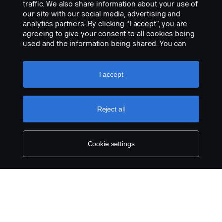
Pidennä akkujen käyttöikää. Tämä akun
traffic. We also share information about your use of
kunnostuslaite estää haitallisen sulfaatin
our site with our social media, advertising and
muodostumisen uusissa...
analytics partners. By clicking “I accept”, you are
agreeing to give your consent to all cookies being
NÄYTÄ TUOTE
used and the information being shared. You can
also manage your cookies by clicking the “Cookie
settings” and selecting the categories you’d like to
accept. For a more detailed explanation of how we
I accept
use cookies, please visit our cookies section,
which you can find by clicking the link below this
text.
Cookie policy
Reject all
Cookie settings