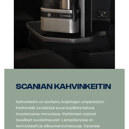
Scanian kahvinkeitin
Kahvinkeitin on sovitettu kuljettajan ympäristöön.
Keittimellä voi keittää kuusi kupillista kahvia
muutamassa minuutissa. Keittimeen sopivat
tavalliset suodatinpussit. Lämpölevyssä on
termostaatti ja ylikuumentumissuoja. Varaosia