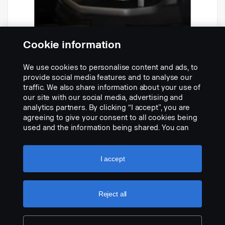
Cookie information
We use cookies to personalise content and ads, to
-
provide social media features and to analyse our
Osanumero:
2024218
traffic. We also share information about your use of
our site with our social media, advertising and
Part Description:
analytics partners. By clicking “I accept”, you are
Kuvausta ei löydy
agreeing to give your consent to all cookies being
used and the information being shared. You can
Add to list
also manage your cookies by clicking the “Cookie
settings” and selecting the categories you’d like to
accept. For a more detailed explanation of how we
I accept
use cookies, please visit our cookies section,
which you can find by clicking the link below this
text.
Cookie policy
Reject all