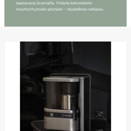
saatavana Scanialta. Yhdistä kahvinkeitin
moottoritunnelin pöytään – täydellinen ratkaisu.