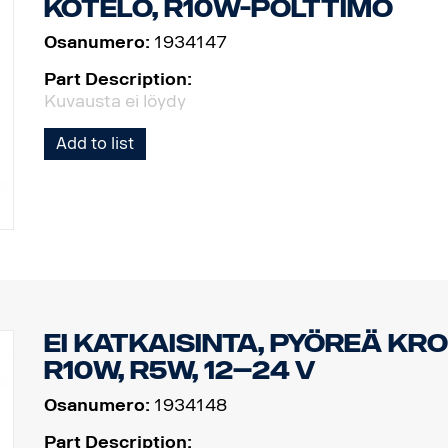
kotelo, R10W-polttimo
Osanumero:
1934147
Part Description:
Kuvausta ei löydy
Add to list
Ei katkaisinta, pyöreä kr
R10W, R5W, 12–24 V
Osanumero:
1934148
Part Description: