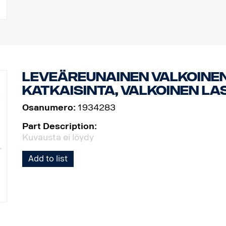
Leveäreunainen valkoinen
katkaisinta, valkoinen las
Osanumero:
1934283
Part Description:
Kuvausta ei löydy
Add to list