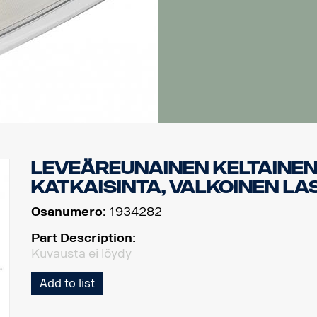
Leveäreunainen keltainen
katkaisinta, valkoinen lasi
Osanumero:
1934282
Part Description:
Kuvausta ei löydy
Add to list