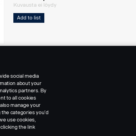
Kuvausta ei löydy
Add to list
vide social media
ormation about your
nalytics partners. By
nt to all cookies
n also manage your
g the categories you’d
 we use cookies,
clicking the link