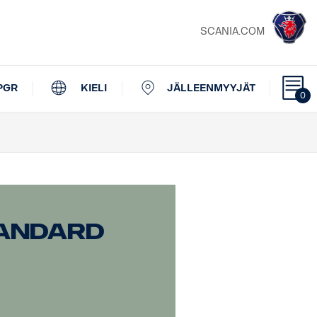
SCANIA.COM
PGR
KIELI
JÄLLEENMYYJÄT
0
tandard