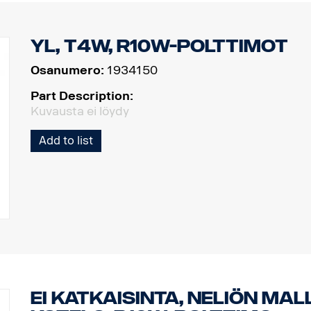
YL, T4W, R10W-polttimot
Osanumero:
1934150
Part Description:
Kuvausta ei löydy
Add to list
Ei katkaisinta, neliön ma