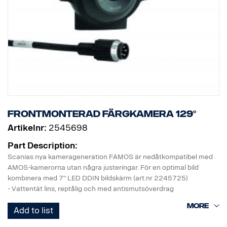
Frontmonterad färgkamera 129°
Artikelnr:
2545698
Part Description:
Scanias nya kamerageneration FAMOS är nedåtkompatibel med
AMOS-kamerorna utan några justeringar. För en optimal bild
kombinera med 7" LED DDIN bildskärm (art.nr 2245725)
- Vattentät lins, reptålig och med antismutsöverdrag
- Nytt hus: Industriplast. Bättre motstånd mot smuts och
Add to list
fordonsvätskor.
- Utfyllnad med fordonsgjutning, extremt bra motstånd mot fukt,