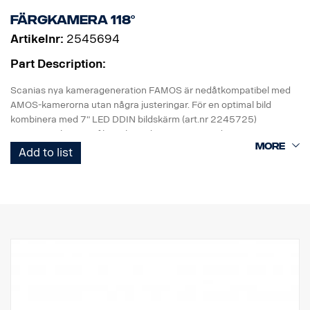
Färgkamera 118°
Artikelnr:
2545694
Part Description:
Scanias nya kamerageneration FAMOS är nedåtkompatibel med
AMOS-kamerorna utan några justeringar. För en optimal bild
kombinera med 7" LED DDIN bildskärm (art.nr 2245725)
- Vattentät lins, reptålig och med antismutsöverdrag
- Nytt hus: Industriplast. Bättre motstånd mot smuts och
Add to list
fordonsvätskor.
- Utfyllnad med fordonsgjutning, extremt bra motstånd mot fukt,
stötar och vibrationer.
- Ny generation HR CMOS-chip
- Hög ljuskänslighet <0,05 Lux.
- Höga EMC-prestanda (100 V/m)
- Drifttemperatur mellan -40 °C till +85 °C
- 640*480 pixlar
- Integrerad säkerhetssymbol