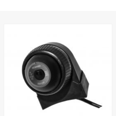
stötar och vibrationer.
- Ny generation HR CMOS-chip
- Hög ljuskänslighet <0,05 Lux.
- Höga EMC-prestanda (100 V/m)
- Drifttemperatur mellan -40 °C till +85 °C
- 640*480 pixlar
- Integrerad säkerhetssymbol