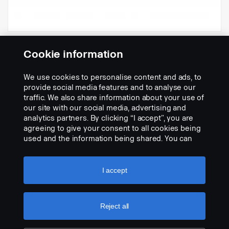
Kamera 118° med fäste
Cookie information
Artikelnr:
2545704
We use cookies to personalise content and ads, to
Part Description:
provide social media features and to analyse our
traffic. We also share information about your use of
Kameran är fastsatt i konsolen för att säkra korrekt montering
our site with our social media, advertising and
som frontkamera.
analytics partners. By clicking “I accept”, you are
Obs! Lämplig för det befintliga solskyddet och Streamline solskydd
agreeing to give your consent to all cookies being
(se bifogat produktblad).
used and the information being shared. You can
Add to list
also manage your cookies by clicking the “Cookie
settings” and selecting the categories you’d like to
accept. For a more detailed explanation of how we
I accept
use cookies, please visit our cookies section,
which you can find by clicking the link below this
text.
Cookie policy
Reject all