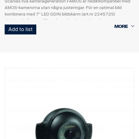
Scanias nya kamerageneration FAMOS är nedåtkompatibel med
AMOS-kamerorna utan några justeringar. För en optimal bild
kombinera med 7" LED DDIN bildskärm (art.nr 2245725)
- Vattentät lins, reptålig och med antismutsöverdrag
- Nytt hus: Industriplast. Bättre motstånd mot smuts och
Add to list
fordonsvätskor.
- Utfyllnad med fordonsgjutning, extremt bra motstånd mot fukt,
stötar och vibrationer.
- Ny generation HR CMOS-chip
- Hög ljuskänslighet <0,05 Lux.
- Höga EMC-prestanda (100 V/m)
- Drifttemperatur mellan -40 °C till +85 °C
- 640*480 pixlar
- Integrerad säkerhetssymbol