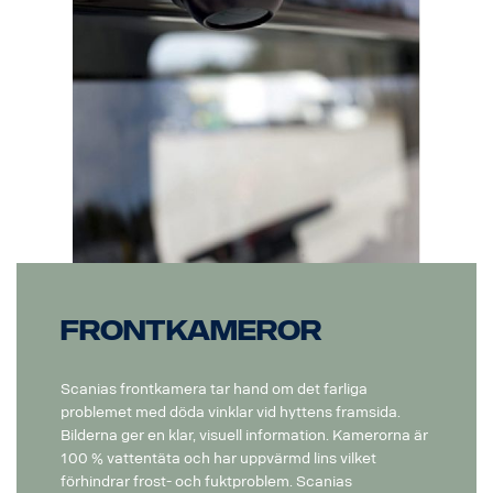
Frontkameror
Scanias frontkamera tar hand om det farliga
problemet med döda vinklar vid hyttens framsida.
Bilderna ger en klar, visuell information. Kamerorna är
100 % vattentäta och har uppvärmd lins vilket
förhindrar frost- och fuktproblem. Scanias