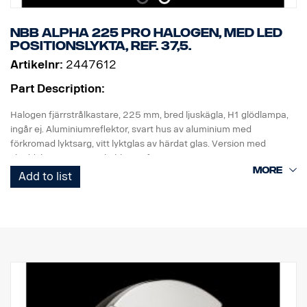
NBB Alpha 225 Pro halogen, med LED
positionslykta, ref. 37,5.
Artikelnr:
2447612
Part Description:
Halogen fjärrstrålkastare, 225 mm, bred ljuskägla, H1 glödlampa,
ingår ej. Aluminiumreflektor, svart hus av aluminium med
förkromad lyktsarg, vitt lyktglas av härdat glas. Version med
skyddsbussning, inga kablar ingår.
Add to list
Rekommenderad H1 HD premium reservglödlampa: Scania art.nr.
1905134.