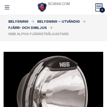
SCANIA.COM
0
BELYSNING
BELYSNING – UTVÄNDIG
FJÄRR- OCH DIMLJUS
NBB ALPHA FJÄRRSTRÅLKASTARE.