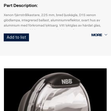
Part Description:
Xenon fjärrstrålkastare, 225 mm, bred ljuskägla, D1S xenon
glödlampa, integrerad ballast, aluminiumreflektor, svart hus av
aluminium med förkromad lyktsarg. Vitt lyktglas av härdat glas,
version med skyddsbussning, inga kablar ingår,12V/24V.
Add to list
Rekommenderad D1S reservglödlampa: Scania art.nr. 2022920.