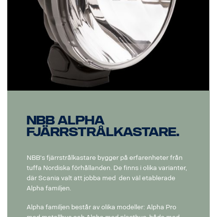
NBB Alpha
fjärrstrålkastare.
NBB's fjärrstrålkastare bygger på erfarenheter från
tuffa Nordiska förhållanden. De finns i olika varianter,
där Scania valt att jobba med den väl etablerade
Alpha familjen.
Alpha familjen består av olika modeller: Alpha Pro