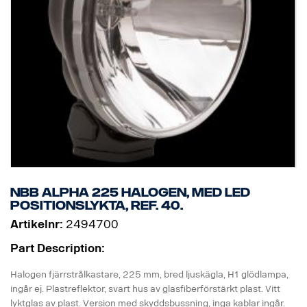
NBB Alpha 225 halogen, med LED
positionslykta, ref. 40.
Artikelnr:
2494700
Part Description:
Halogen fjärrstrålkastare, 225 mm, bred ljuskägla, H1 glödlampa,
ingår ej. Plastreflektor, svart hus av glasfiberförstärkt plast. Vitt
lyktglas av plast. Version med skyddsbussning, inga kablar ingår.