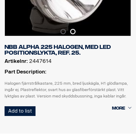
NBB Alpha 225 halogen, med LED
positionslykta, ref. 25.
Artikelnr:
2447614
Part Description:
Halogen fjärrstrålkastare, 225 mm, bred ljuskägla, H1 glödlampa,
ingår ej. Plastreflektor, svart hus av glasfiberförstärkt plast. Vitt
lyktglas av plast. Version med skyddsbussning, inga kablar ingår.
Rekommenderad H1 HD premium reservglödlampa: Scania art.nr.
Add to list
1905134.