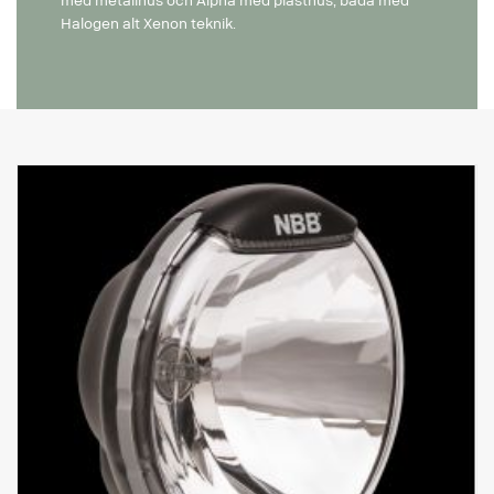
med metallhus och Alpha med plasthus, båda med
Halogen alt Xenon teknik.