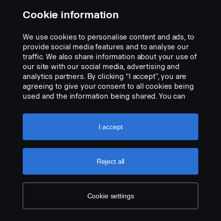
Cookie information
VISION X SHOCKER 12″ DUAL ACTION LED-
We use cookies to personalise content and ads, to
LYSRAMPE 60W/70W HVITT/HVITT REF 17,5
provide social media features and to analyse our
Artikkel nr.:
3171015
traffic. We also share information about your use of
our site with our social media, advertising and
Part Description:
analytics partners. By clicking “I accept”, you are
agreeing to give your consent to all cookies being
Bruker ledningsnett 3345443 (introdusert 20251001) for flere
used and the information being shared. You can
funksjoner i spotlight
also manage your cookies by clicking the “Cookie
Data:
settings” and selecting the categories you’d like to
accept. For a more detailed explanation of how we
I accept
Bredde: 304 mm
Add to list
use cookies, please visit our cookies section,
Høyde (m/brakett): 97 mm
which you can find by clicking the link below this
text.
Cookie policy
Dybde: 97 mm
Reject all
Vekt: 1700 gram
Wattstyrke, spotlight: 60 W
Rå lumen, spotlight: 6420 lm
Cookie settings
Rekkevidde, spotlight @1Lux: 400 m
Wattstyrke, lyskaster: 70 W
Rå lumen, lyskaster: 3550 lm