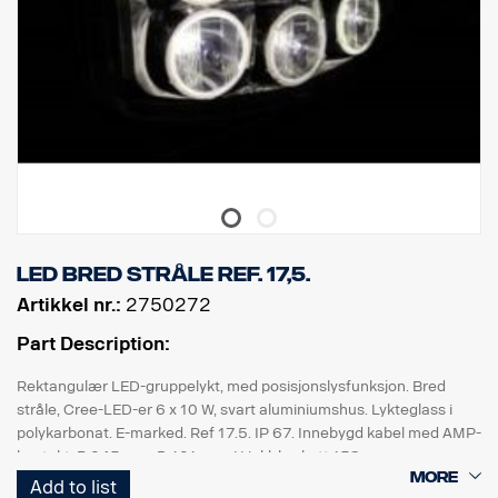
LED bred stråle ref. 17,5.
Artikkel nr.:
2750272
Part Description:
Rektangulær LED-gruppelykt, med posisjonslysfunksjon. Bred
stråle, Cree-LED-er 6 x 10 W, svart aluminiumshus. Lykteglass i
polykarbonat. E-marked. Ref 17.5. IP 67. Innebygd kabel med AMP-
kontakt. B 245 mm, D 101 mm, H inkl. brakett 158 mm.
Add to list
Sett inkl. gjennomsiktig beskyttelsesdeksel mot steinsprut, med