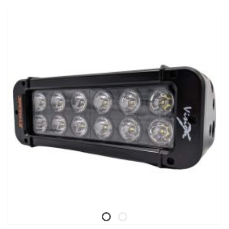
Fuktbestandig trykkavlastingsventil.
Kraftig konstruksjon – tåler vibrasjoner på opptil 15,6 Grms.
Innebygd EMC-interferensfilter (CISPR 25) – forstyrrer ikke
elektroniske systemer i kjøretøyet.
Aktiv temperaturregulering med Prime Drive og ETM.
CE-godkjent, RoHS-sertifisert.
Vanntett IP68/IP69K.
Fargetemperatur 6000 kelvin.
Temperaturtestet fra -40 °C til +80 °C.
Relétråder inkludert.
Monteringsføtter inkludert, sidevingefester er ekstrautstyr
(artikkelnr. XPL-LEM).
Halo-effekt på separat tråd.
Data:
E-merket: Ja
Spenning: 9–32 V
Lysmønster: 10° Spot
Høyde: 52 mm, Bredde: 61 mm, Lengde: 527 mm
Vekt: 1,4 kg
LED: 15 x 5 W