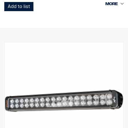
Dette er Black Edition-versjonen av denne LED-rampen, med svart
Add to list
bakgrunn som gir et mer diskret utseende enn den tidligere
krombakgrunnen.
DATA:
E-merket
Lampehus: Robust aluminium
Spenning: 24 V, Strømforbruk: 3,75 A ved 24 V
IP-klasse: IP68, Vibrasjonsklasse: 15,6 G
Driftstemperatur: -40 °C – +80 °C
Høyde: 95,25 mm, Dybde: 84,07 mm, Bredde: 282 mm
LED: 18 stk. 5 W
Rålumen: 9504, Effektiv lumen: 6660
Linse: Polykarbonat
Lysbilde: 10° Spot