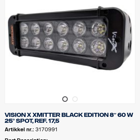
Høyde: 95,25 mm, Dybde: 84,07 mm, Bredde: 201 mm
Watt: 60 LED: 12 stk. x 5 W
Rålumen: 6336
Effektiv lumen: 4440
Linse: Polykarbonat
Lysbilde: 10° Spot
Vision X Xmitter Black Edition 8″ 60 W
25° Spot, ref. 17,5
Artikkel nr.:
3170991