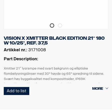
Vision X Xmitter BLACK EDITION 21″ 180
W 10/25°, ref. 37,5
Artikkel nr.:
3171008
Part Description:
Xmitter 21″ lysrampe med svart bakgrunn og elliptiske
flombelysningslinser med 30° høyde og 65° spredning til sidene.
Svært høy byggekvalitet med komposittsider, IP69K
høytrykksvannklassifisering, samme bredde som et europeisk
bilskilt, høy vibrasjonsmotstand og tetning av høy kvalitet. UV-
Add to list
bestandig og grussikker linse av polykarbonat sikrer mange års
trygg kjøring i mørket.
DATA: