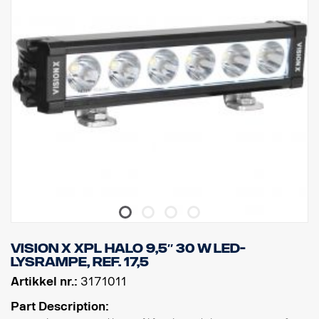
Spenning: 11–32 V, Strømforbruk: 5 A ved 12 V
IP-klassifisering: IP68, Vibrasjonsklasse: 15,6 G
Driftstemperatur: -40 °C – +80 °C
Høyde: 70 mm, Dybde: 80 mm, Bredde: 292,2 mm
Watt: 60, LED: 6
Rålumen: 6474, Effektiv lumen: 4531
Linse: Polykarbonat, Lysbilde: 6,5° Spot.
Vision X XPL HALO 9,5″ 30 W LED-
LYSRAMPE, ref. 17,5
Artikkel nr.:
3171011
Part Description: