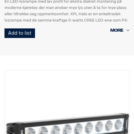
En LED-lysrampe med lav profil for ekstra diskret montering på
moderne kjøretøy der man ønsker mye lys uten å ta for mye plass
eller tiltrekke seg oppmerksomhet. XPL Halo er en enkeltradet
lysrampe med de samme kraftige 5-watts CREE LED-ene som PX-
rampen har, og Halo-lyseffekt rundt reflektorene.
Add to list
Inneholder:
* Robust hus i aluminium/kompositt.
* Uknuselig linse av polykarbonat.
* Fuktbestandig trykkavlastingsventil.
* Kraftig konstruksjon – tåler vibrasjoner på opptil 15,6 Grms.
* Innebygd EMC-interferensfilter (CISPR 25) – forstyrrer ikke
elektroniske systemer i kjøretøyet.
* Aktiv temperaturregulering med Prime Drive og ETM.
* CE-godkjent, RoHS-sertifisert.
* Vanntett IP68/IP69K.
* Fargetemperatur 6000 kelvin.
* Temperaturtestet fra -40 °C til +80 °C.
* Relétråder inkludert.
* Monteringsføtter inkludert, sidevingefester som ekstrautstyr
* Halo-effekt på separat tråd.