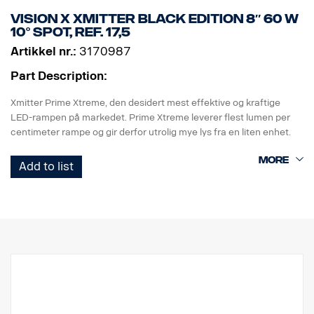
Watt: 75 W
Vision X Xmitter Black Edition 8″ 60 W
Strømforbruk @ 12 V: 6,25 A
10° Spot, ref. 17,5
Rålumen: 8025, Effektiv lumen: 5618
Artikkel nr.:
3170987
Rekkevidde @ 1 lux: 451 m
Part Description:
Xmitter Prime Xtreme, den desidert mest effektive og kraftige
LED-rampen på markedet. Prime Xtreme leverer flest lumen per
centimeter rampe og gir derfor utrolig mye lys fra en liten enhet.
Dette er Black Edition-versjonen av denne LED-rampen, med svart
Add to list
bakgrunn som gir et mer diskret utseende enn den tidligere
krombakgrunnen.
E-merket
Lampehus: Robust aluminium
Spenning: 24 V
Strømforbruk: 2,5 A ved 24 V
IP-klasse: IP68
Vibrasjonsklasse: 15,6 G
Driftstemperatur: -40 °C – +80 °C