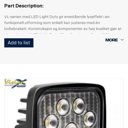
Part Description:
VL-serien med LED Light Duty gir enestående lyseffekt i en
funksjonell utforming som enkelt kan justeres med én
boltebrakett. Konstruksjon og komponenter av høy kvalitet gjør at
VL-serien med LED Light Duty tåler vibrasjoner på opptil 21 grms.
Innebygd beskyttelse mot omvendt polaritet bidrar til å forhindre
Add to list
utilsiktet skade forårsaket av feil installasjon.
VL-serien med Led Light Duty-arbeidsbelysning er en verdifull og
allsidig serie som er beregnet på mange lette kommersielle
bruksområder.
Data:
Lampehus: Kompositt
Linse: Polykarbonat
Innfatning: Rustfritt stål
Strålevinkel: Blandet 60°/40°
Enkel installasjon med DT-plugg
Spenning: 9–32 volt.
Strømforbruk: 1,25 A @ 12 V