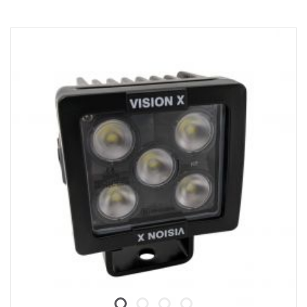
E-merket
Lampehus: Robust aluminium
Spenning: 24 V, Strømforbruk: 15 A ved 24 V
IP-klassifisering: IP68 og IP69K, Vibrasjonsklasse: 15,6 G
Driftstemperatur: -40 °C – +80 °C
Høyde: 75 mm, Bredde: 85 mm, Lengde: 525 mm
Linse: Polykarbonat
Watt: 180 W, LED: 36 stk. x 5 W
Rålumen: 19 008 lm, Effektiv lumen: 13 320 lm
Lysmønster: Kombo 10° Spot og 30/65° flomlys