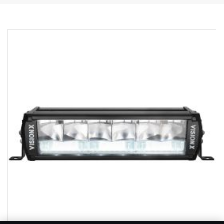
Wattstyrke, spotlight: 60 W
Rå lumen, spotlight: 6420 lm
Rekkevidde, spotlight @1Lux: 400 m
Wattstyrke, lyskaster: 70 W
Rå lumen, lyskaster: 3550 lm
Rekkevidde, lyskaster @ 1Lux: 110 m