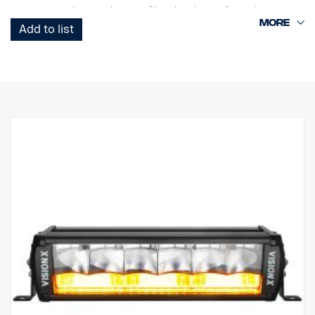
VL-serien med LED Light Duty tåler vibrasjoner på opptil 15,6
Grms. Innebygd beskyttelse mot omvendt polaritet bidrar til å
Add to list
forhindre utilsiktet skade forårsaket av feil installasjon.
VL-serien med Led Light Duty-arbeidsbelysning er en verdifull og
allsidig serie som er beregnet på mange lette kommersielle
bruksområder.
Data:
Lampehus: Robust aluminium.
Enkel installasjon med kun + og - kabler.
Spenning: 9–32 volt.
Strømforbruk: 3,75 A @ 12 V
Klassifisering: IP67
Godkjenning: ADR-godkjent
Vibrasjonsklasse: 15,6 G
Høyde: 131 mm
Bredde: 110 mm
Dybde: 60 mm
Vekt: 900 gram
Watt: 45