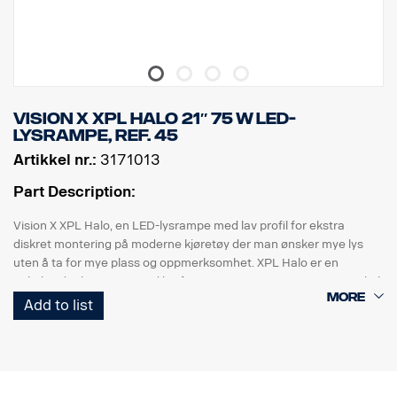
LED: 9 x 5 W, Watt: 45 W, Strømforbruk @ 12 V: 3,75 A
Rålumen: 4815, Effektiv lumen: 3371
Rekkevidde @ 1 lux: 330 m
Vision X XPL HALO 21″ 75 W LED-
lysrampe, ref. 45
Artikkel nr.:
3171013
Part Description:
Vision X XPL Halo, en LED-lysrampe med lav profil for ekstra
diskret montering på moderne kjøretøy der man ønsker mye lys
uten å ta for mye plass og oppmerksomhet. XPL Halo er en
enkeltradet lysrampe med kraftige 5-watts CREE LED-er og en kul
Halo-lyseffekt rundt reflektorene.
Add to list
Inneholder:
5,5 års funksjonsgaranti.
Robust hus i aluminium/kompositt.
Uknuselig linse av polykarbonat.