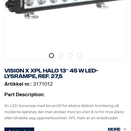
DATA:
E-merket, Spenning: 9–32 V, Lysmønster: 10° Spot
Høyde: 52 mm, Bredde: 61 mm, Lengde: 239 mm,
Vekt: 0,74 kg
LED: 6 x 5 W, Watt: 30 W
Strømforbruk @ 12 V: 2,5 A
Rålumen: 3210, Effektiv lumen: 2247
Rekkevidde @ 1 lux: 280 m
Vision X XPL HALO 13″ 45 W LED-
lysrampe, ref. 27,5
Artikkel nr.:
3171012
Part Description:
En LED-lysrampe med lav profil for ekstra diskret montering på
moderne kjøretøy der man ønsker mye lys uten å ta for mye plass
eller tiltrekke seg oppmerksomhet. XPL Halo er en enkeltradet
lysrampe med de samme kraftige 5-watts CREE LED-ene som PX-
rampen har, og en Halo-lyseffekt rundt reflektorene.