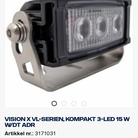
LED: 5 x 7W Cree, Lysfargetemperatur: 6000 K
Effektiv lumen: 3305, Rålumen: 4000
Spenning: 24 V, Strømforbruk: 1,46 A @ 24 V
Watt: 35 W, Kontakt: Deutsch DT04-2P
Festetype: Dreietapp og enkeltbolt
Vekt:1 kg, Bredde:116 mm, Høyde:100 mm, Dybde:75 mm
IP-klasse: IP69K, Vibrasjonsklasse 21,2 Grms
EMC-godkjenning: Militær standard 461F, MIL-STD-461
ADR-klassifisert, CE-godkjent
Linsemateriale: Polykarbonat, Husmateriale: Aluminium
Belegg på lampehus: Korrosjonsbeskyttelse av marin kvalitet
Lysmønster: 60° WideFlood
Vision X VL-serien, kompakt 3-LED 15 W
W/DT ADR
Artikkel nr.:
3171031