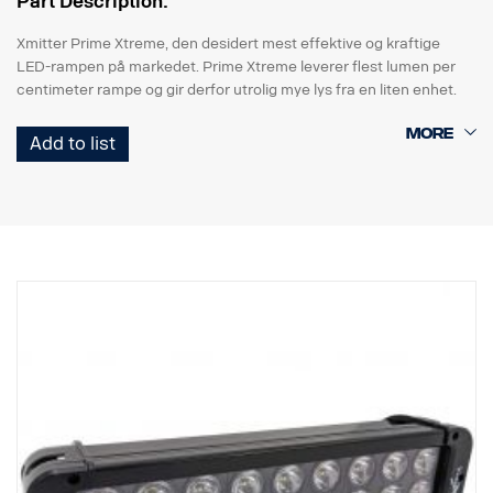
Part Description:
Xmitter Prime Xtreme, den desidert mest effektive og kraftige
LED-rampen på markedet. Prime Xtreme leverer flest lumen per
centimeter rampe og gir derfor utrolig mye lys fra en liten enhet.
Dette er Black Edition-versjonen av denne LED-rampen, med svart
Add to list
bakgrunn som gir et mer diskret utseende enn den tidligere
krombakgrunnen.
E-merket
Lampehus: Robust aluminium
Spenning: 24 V
Strømforbruk: 2,5 A ved 24 V
IP-klasse: IP68
Vibrasjonsklasse: 15,6 G
Driftstemperatur: -40 °C – +80 °C
Høyde: 95,25 mm, Dybde: 84,07 mm, Bredde: 201 mm
Watt: 60 LED: 12 stk. x 5 W
Rålumen: 6336. Effektiv lumen: 4440
Linse: Polykarbonat
Lysbilde: 25° Spot