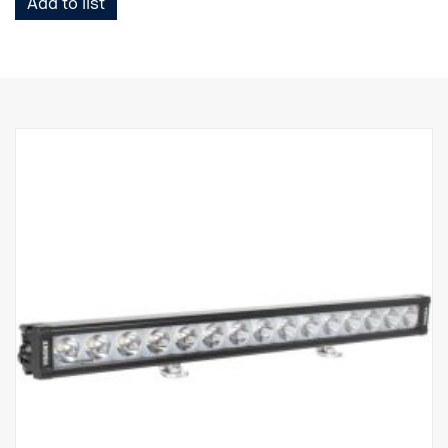
Add to list
Inneholder:
Robust hus i aluminium/kompositt.
Uknuselig linse av polykarbonat.
Fuktbestandig trykkavlastingsventil.
Kraftig konstruksjon – tåler vibrasjoner på opptil 15,6 Grms.
Innebygd EMC-interferensfilter (CISPR 25) – forstyrrer ikke
elektroniske systemer i kjøretøyet.
Aktiv temperaturregulering med Prime Drive og ETM.
CE-godkjent, RoHS-sertifisert.
Vanntett IP68/IP69K.
Fargetemperatur 6000 kelvin
Temperaturtestet fra -40 °C til +80 °C.
Relétråder inkludert.
Monteringsføtter inkludert, sidevingefester som ekstrautstyr
Halo-effekt på separat tråd.
DATA:
E-merket, Spenning: 9–32 V, Lysmønster: 10° Spot
Høyde: 52 mm, Bredde: 61 mm, Lengde: 335 mm
Vekt: 0,95 kg