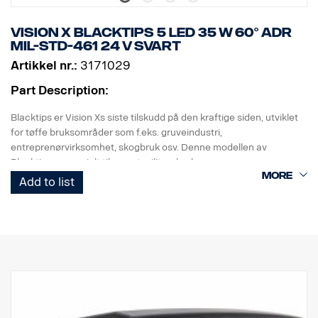
Vision X BLACKTIPS 5 LED 35 W 60° ADR
MIL-STD-461 24 V SVART
Artikkel nr.:
3171029
Part Description:
Blacktips er Vision Xs siste tilskudd på den kraftige siden, utviklet
for tøffe bruksområder som f.eks. gruveindustri,
entreprenørvirksomhet, skogbruk osv. Denne modellen av
Blacktips er spesielt tilpasset militær bruk.
Blacktips bruker den nyeste generasjonen av dioder som gir opptil
Add to list
80–90 lumen per watt, noe som for øyeblikket er den høyeste
effektiviteten som kan oppnås med LED-belysning. Den gir et
enormt lys som er uslåelig i forhold til annen belysning av samme
størrelse.
Denne lampen er i samsvar med MIL-STD-461. Kan bare brukes
med 24 V. Lampehuset og holderen er malt i en slitesterk svart
farge, og lampen har svart bakgrunn for et mer diskret utseende.
Data: