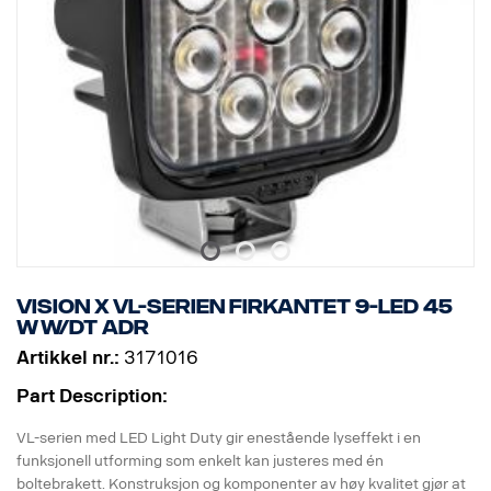
Klassifisering: IP68/IP69K
Godkjenning: ADR-godkjent
Vibrasjonsklasse: 21 Grms
Høyde: 72 mm, Bredde: 119 mm, Dybde: 51 mm
Vekt: 200 gram
Watt: 15
Antall LED-er: 3 x 5 W
Rålumen: 1140, Effektiv lumen: 797
EMC-godkjenning: CISPR25 klasse 3
ECE-godkjenning: Ja, R23
Vision X VL-serien firkantet 9-LED 45
W W/DT ADR
Artikkel nr.:
3171016
Part Description:
VL-serien med LED Light Duty gir enestående lyseffekt i en
funksjonell utforming som enkelt kan justeres med én
boltebrakett. Konstruksjon og komponenter av høy kvalitet gjør at