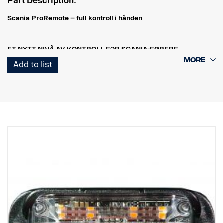
Part Description:
Scania ProRemote – full kontroll i hånden
ET NYTT NIVÅ AV KONTROLL FOR SCANIA-FØRERE
Scania ProRemote er mer enn bare et verktøy – det er et
Add to list
intelligent kontrollsystem som forenkler og forbedrer
arbeidsdagen din. Enten du befinner deg utenfor hytten, laster
last, justerer fjæringshøyden eller overvåker motorens data, har du
full kontroll – rett i hånden.
OVERVÅKINGSFUNKSJONER I SANNTID – SIKKERHET OG
PRESISJON, I SANNTID
Scania ProRemote lar føreren overvåke lastevekten fra utsiden av
kjøretøyet i sanntid. Dette sikrer at hver enkelt last er perfekt
balansert og i samsvar med vektbegrensninger og bransjeregler.
INTELLIGENT JUSTERING AV LASTEN
Med automatisk akseldeteksjon identifiserer mottakerenheten
antallet aksler på en potensiell tilhenger. Du får umiddelbart
dataene du trenger for sikker og effektiv lasting – du trenger aldri