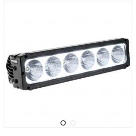
batterinivåindikator, og ladekabelen kan kobles fra ladestasjonen
biler.
hvis du vil lade lommelykten direkte.
Fenix WF26R er selvfølgelig vanntett, støvtett og støtsikker opp til
1 meter med en IP68-klassifisering.
Denne lommelykten er en ekte arbeidshest, alltid klar til å lyse
sterkt og lenge når det trengs.
Inneholder:
Har en Luminus SST70 LED med en levetid på 50 000 timer.
Ladeholderen kan skilles fra den magnetiske ladekabelen.
Den magnetiske ladeholderen kan festes til skrivebordet/veggen
med to skruer.
Umiddelbar aktivering og umiddelbar belysning med dobbel bryter
bak.
Indikering av startbatteri og advarsel om lav spenning.
Laget av A6061-T6 aluminium.
Premium anodisert slitasjehindrende belegg av typen HAIII.
Data:
Lysstyrke: 3000 lumen, Avstand: 450 meter