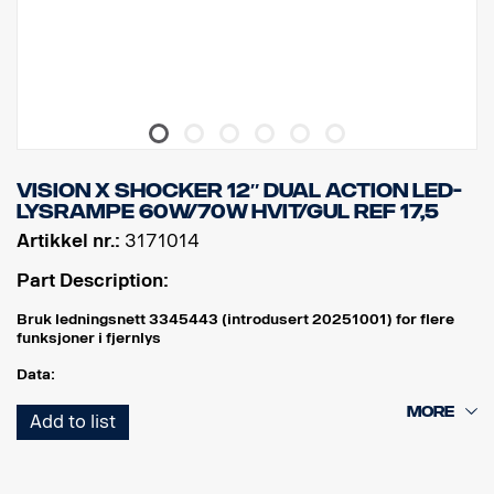
Antall LED-er: 9 stk. x 5 W
Rålumen: 4752
Effektiv lumen: 3326
EMC-godkjenning: CISPR25 klasse 3.
VISION X SHOCKER 12″ DUAL ACTION LED-
LYSRAMPE 60W/70W HVIT/GUL REF 17,5
Artikkel nr.:
3171014
Part Description:
Bruk ledningsnett 3345443 (introdusert 20251001) for flere
funksjoner i fjernlys
Data:
Bredde: 304 mm
Add to list
Høyde (m/brakett): 97 mm
Dybde: 97 mm
Vekt: 1700 gram