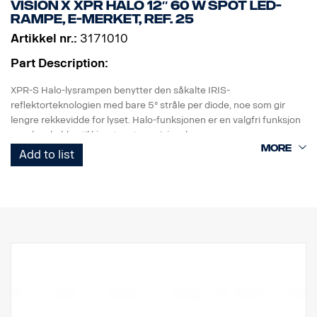
Vision X XPR HALO 12″ 60 W Spot LED-
IP-klasse: IP68
rampe, E-merket, ref. 25
Lengde: 156 mm, Hode: 40,4 mm, Hus: 26,6 mm
Artikkel nr.:
3171010
Vekt: 222 gram, inkludert batteri
Inkludert i pakken:
Part Description:
Fenix WF26R-lommelykt, Fenix ARB-L21-5000 V2.0 li-ion-batteri,
ladestasjon, magnetisk ladekabel, festesnor, ekstra O-ring
XPR-S Halo-lysrampen benytter den såkalte IRIS-
reflektorteknologien med bare 5° stråle per diode, noe som gir
lengre rekkevidde for lyset. Halo-funksjonen er en valgfri funksjon
som kan kobles til kjøretøyets posisjonslys.
Add to list
INNEHOLDER:
Praktisk talt uknuselig linse av polykarbonat.
Høy IP-klassifisering (IP 68)
Vibrasjonsbestandig (15,6 Grms)
Lavt strømforbruk i forhold til effekt
EMC-testet (radiointerferens)
50 000 timers levetid på dioden
DATA:
Lampehus: Robust aluminium