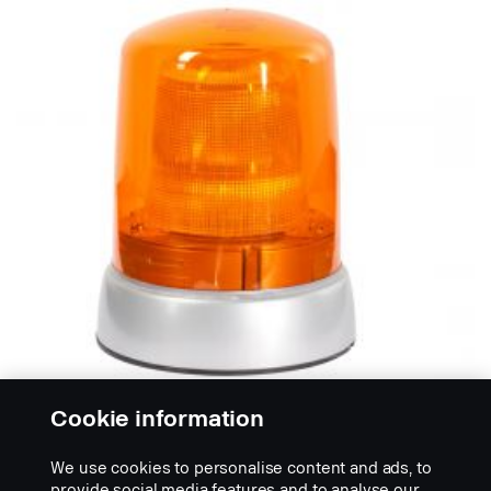
Cookie information
警告灯
Hella闪光警示灯KLX 7000 F。
We use cookies to personalise content and ads, to
KLX 7000 F氙气闪光警示灯，24 V 1.6 A。用于齐平安
provide social media features and to analyse our