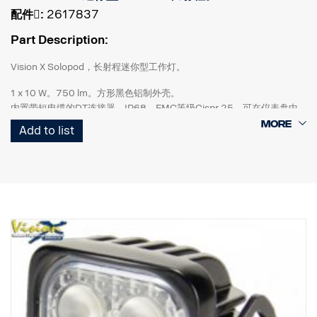
配件􀌸:
2617837
Part Description:
Vision X Solopod，长射程迷你型工作灯。
1 x 10 W。750 lm。方形黑色铝制外壳。
内置带短电缆的DT连接器。IP68。EMC等级Cispr 25。可在仪表盘中
与其他Solopod连接，套件中包含硬件。30度光束光型。9-48 V多电
Add to list
压。
高82 mm x 宽52 mm x 直径62 mm。