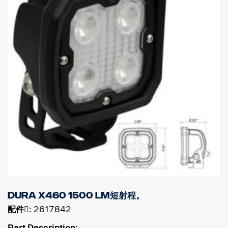
Dura X460 1500 lm短射程。
配件􀌸:
2617842
Part Description: