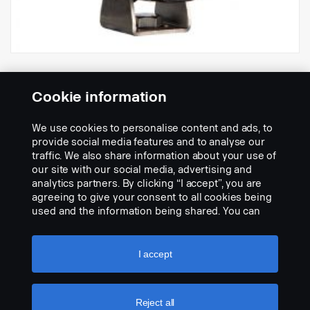
Value line Square，2200 lm，短射程。通过
ADR认证。
Cookie information
配件􀌸:
2709231
We use cookies to personalise content and ads, to
Part Description:
provide social media features and to analyse our
traffic. We also share information about your use of
Vision X Value Line Square，2200 lm。短射程，60度光分布。黑色
our site with our social media, advertising and
铝制外壳。聚碳酸酯灯罩。DT连接器。6个30 W LED。IP67。EMC等
analytics partners. By clicking “I accept”, you are
级Cispr 25 等级3。多电压9-32 V。
agreeing to give your consent to all cookies being
used and the information being shared. You can
高131 mm x 宽110 mm x 直径60 mm。
Add to list
also manage your cookies by clicking the “Cookie
settings” and selecting the categories you’d like to
accept. For a more detailed explanation of how we
I accept
use cookies, please visit our cookies section,
which you can find by clicking the link below this
text.
Cookie policy
Reject all