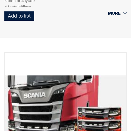
kabel för 4 lyktor
4 fasta hållare
2 stroboskop
Add to list
Produkt
Material AISI304
Huvuddimension material 70 mm
Polerad yta
Produkten är godkänd enligt föreskrifterna UN/ECE R61.
Belysning
Antal belysningsarmaturer: 4 fasta hållare
Kablar: kabel för 4 lyktor