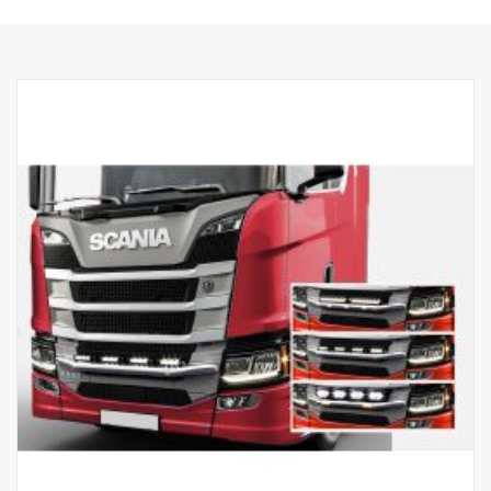
Material AISI304
Diameter material 70 mm
Polerad yta
Produkten är godkänd enligt föreskrifterna UN/ECE R61.
Belysning
Antal belysningsarmaturer: 4 fasta hållare
Kablar: kabel för 4 lyktor