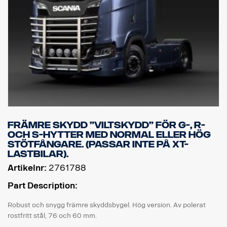
främre skydd ”viltskydd” för G-, R-
och S-hytter med normal eller hög
stötfångare. (Passar inte på XT-
lastbilar).
Artikelnr:
2761788
Part Description:
Robust och snygg främre skyddsbygel. Hög version. Av polerat
rostfritt stål, 76 och 60 mm.