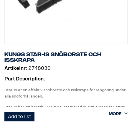
Kungs Star-Is snöborste och
isskrapa
Artikelnr:
2748039
Part Description:
Star-Is är en effektiv snöborste och issksrapa för rengöring under
alla snöförhållanden.
Star-Is har ett borsthuvud med integrerad gummiskrapa för att ta
bort våt och tung snö. Borsthuvudet kan ställas i två lägen,
Add to list
antingen i T-form eller rak.
Handtaget är teleskopiskt och kan ställas steglöst för en extra