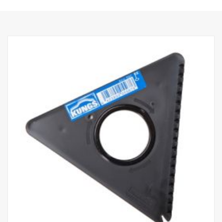
lång räckvidd. I T-form är längden, 820-1140 mm och för rak, 930-
1250 mm.