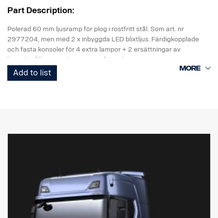
Part Description:
Polerad 60 mm ljusramp för plog i rostfritt stål. Som art. nr
2977204, men med 2 x inbyggda LED blixtljus. Färdigkopplade
och fasta konsoler för 4 extra lampor + 2 ersättningar av
huvudstrålkastare. (Lampor ingår inte).
Add to list
Uppgraderat ledningsnät för hantering av ballast-
startströmbelastning för 4 x xenonlampor.
Ersätter art. nr 2706275,