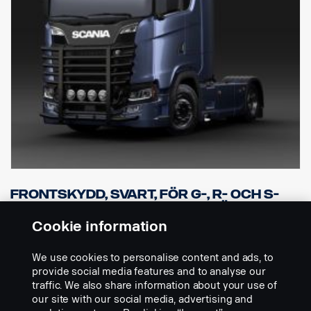
Frontskydd, svart, för G-, R- och S-
hytter med normal eller hög
stötfångare.
Cookie information
Artikelnr:
3240793
We use cookies to personalise content and ads, to
Part Description:
provide social media features and to analyse our
traffic. We also share information about your use of
Robust och snygg främre skyddsbygel. Hög version. Tillverkad av
our site with our social media, advertising and
76 och 60 mm rostfritt stål, svart utförande.