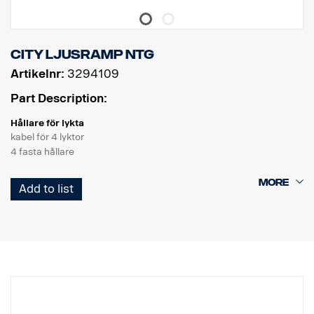
City ljusramp NTG
Artikelnr:
3294109
Part Description:
Hållare för lykta
kabel för 4 lyktor
4 fasta hållare
Produkt
Add to list
Material AISI304
Huvuddimension material 70 mm
Polerad yta
Produkten är godkänd enligt föreskrifterna UN/ECE R61.
Belysning
Antal belysningsarmaturer: 4 fasta hållare
Kablar: kabel för 4 lyktor