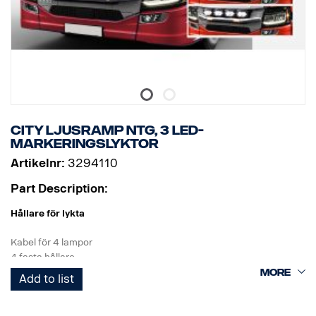
City ljusramp NTG, 3 LED-
markeringslyktor
Artikelnr:
3294110
Part Description:
Hållare för lykta
Kabel för 4 lampor
4 fasta hållare
3 vita LED-lampor
Add to list
Produkt