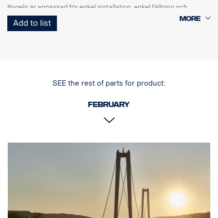
Bygeln är anpassad för enkel installation, enkel fällning och
åtkomst/användning av originalbogserstången. De nedre
Add to list
ändrören tas bort enkelt utan verktyg.
Även de vertikala rören kan tas bort och bytas om de har skadats.
Stången är också förberedd med fästplatser som passar LED-
ramper och som tillval finns fästen för de övre vertikala stängerna.
Förmonterat ledningsnät i den nedre delen.
SEE the rest of parts for product:
Anpassad för Scanias G-, R- och S-hytter med normal eller hög
February
stötfångare. Stötfångare med 0 mm framskjutning
rekommenderas för bästa frigång men passar även för
stötfångare med upp till 40 mm framskjutning.
För P-hytter rekommenderar vi den låga versionen med
artikelnummer 2761789.
Passar INTE låga stötfångare eller framskjutande XT-stötfångare
av stål.
Levereras med monteringsdelar, skylthållare, 8 lampfästen och
monteringsinstruktion.