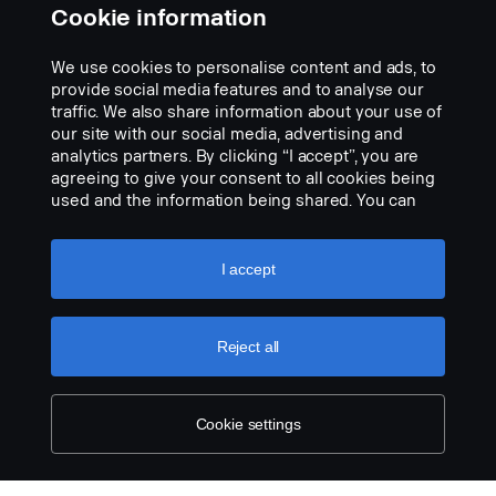
Cookie information
We use cookies to personalise content and ads, to
Sattelzugmaschinenbuchse 2
provide social media features and to analyse our
Kameras M MINI DIN
traffic. We also share information about your use of
Artikelnr.:
2758813
our site with our social media, advertising and
analytics partners. By clicking “I accept”, you are
Part Description:
agreeing to give your consent to all cookies being
Für Einbau auf Sattelzugmaschinenseite
used and the information being shared. You can
also manage your cookies by clicking the “Cookie
Add to list
settings” and selecting the categories you’d like to
accept. For a more detailed explanation of how we
I accept
use cookies, please visit our cookies section,
which you can find by clicking the link below this
text.
Cookie policy
Reject all
Cookie settings
Spiralkabel 4,5 m MINI DIN
Artikelnr.:
2758814