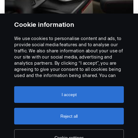
Cookie information
We use cookies to personalise content and ads, to
provide social media features and to analyse our
KAFFEEMASCHINEN
Scania Kaffeemaschine
traffic. We also share information about your use of
our site with our social media, advertising and
Kaffeemaschine mit Adapter-Halterungen für
analytics partners. By clicking “I accept”, you are
verschiedene Aufstellorte im Fahrerhaus.
agreeing to give your consent to all cookies being
used and the information being shared. You can
PRODUKT ANZEIGEN
also manage your cookies by clicking the “Cookie
settings” and selecting the categories you’d like to
accept. For a more detailed explanation of how we
I accept
KAFFEEMASCHINEN
use cookies, please visit our cookies section,
Dometic-Kaffeemaschine
which you can find by clicking the link below this
Mit Filter und transparentem Wasserbehälter, mit
text.
Cookie policy
Reject all
Tassenmarkierungen. Die Kaffeekanne ist während
der...
PRODUKT ANZEIGEN
Cookie settings