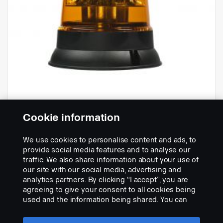
Cookie information
LED-Rundumkennleuchte/-
We use cookies to personalise content and ads, to
Blinkleuchte
provide social media features and to analyse our
Artikelnr.:
2546911
traffic. We also share information about your use of
our site with our social media, advertising and
Part Description:
analytics partners. By clicking “I accept”, you are
Keine Beschreibung verfügbar
agreeing to give your consent to all cookies being
used and the information being shared. You can
Add to list
also manage your cookies by clicking the “Cookie
settings” and selecting the categories you’d like to