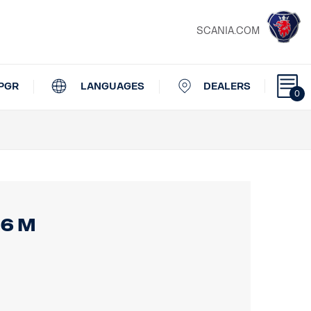
SCANIA.COM
PGR
LANGUAGES
DEALERS
0
16 m