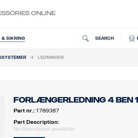
ESSORIES ONLINE
SEARCH
 & SIKRING
SSYSTEMER
LEDNINGER
Forlængerledning 4 ben 
Part nr.:
1789387
Part Description:
No description available