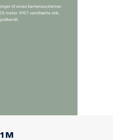
nger til vores kamerasystemer.
 25 meter. IP67 vandtætte stik,
-godkendt.
1 m