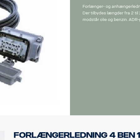
Forlænger- og anhængerledni
Der tilbydes længder fra 2 til
modstår olie og benzin. ADR
Forlængerledning 4 ben 1