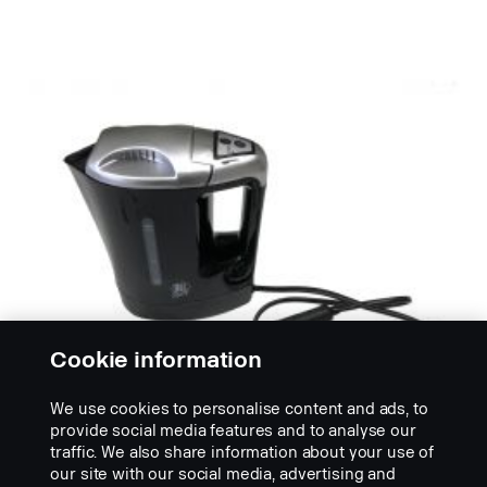
Cookie information
We use cookies to personalise content and ads, to
provide social media features and to analyse our
traffic. We also share information about your use of
our site with our social media, advertising and