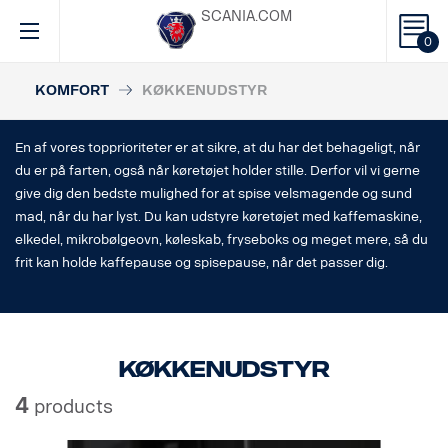
SCANIA.COM
0
KOMFORT
KØKKENUDSTYR
En af vores topprioriteter er at sikre, at du har det behageligt, når
du er på farten, også når køretøjet holder stille. Derfor vil vi gerne
give dig den bedste mulighed for at spise velsmagende og sund
mad, når du har lyst. Du kan udstyre køretøjet med kaffemaskine,
elkedel, mikrobølgeovn, køleskab, fryseboks og meget mere, så du
frit kan holde kaffepause og spisepause, når det passer dig.
Køkkenudstyr
4
products