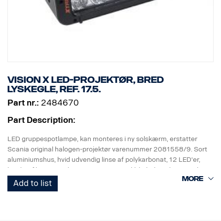
Vision X LED-projektør, Bred
lyskegle, Ref. 17.5.
Part nr.:
2484670
Part Description:
LED gruppespotlampe, kan monteres i ny solskærm, erstatter
Scania original halogen-projektør varenummer 2081558/9. Sort
aluminiumshus, hvid udvendig linse af polykarbonat, 12 LED'er,
bred stråle: 25 grader Scania-version inkl. kabel med Tyco-stik, 24
V, IP68, E9.
Add to list