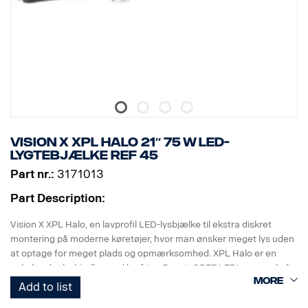
DATA:
E-mærket, Spænding: 9-32V, Lysmønster: 10° spot
Højde: 52 mm, Bredde: 61 mm, Længde: 335 mm
Vægt: 0,95 kg
LED: 9 x 5 W, Watt: 45 W, Strømforbrug ved 12V: 3,75 A
Rå lumen: 4815, Effektiv lumen: 3371
Rækkevidde ved 1 Lux: 330 m
Vision X XPL HALO 21″ 75 W LED-
lygtebjælke ref 45
Part nr.:
3171013
Part Description:
Vision X XPL Halo, en lavprofil LED-lysbjælke til ekstra diskret
montering på moderne køretøjer, hvor man ønsker meget lys uden
at optage for meget plads og opmærksomhed. XPL Halo er en
enkeltradet lysbjælke med kraftige 5 watt CREE LED'er og en kølig
Halo-lyseffekt, der omgiver reflektorerne.
Add to list
Indeholder: