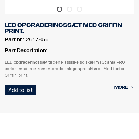
LED opgraderingssæt med Griffin-
print.
Part nr.:
2617856
Part Description:
LED opgraderingssæt til den klassiske solskærm i Scania PRG-
serien, med fabriksmonterede halogenprojektører. Med fosfor-
Griffin-print.
Dette sæt består af 2 x metalbeslag til at montere 4 x Vision X
Add to list
Optimus 10 W LED lygter (x 2 pr. side). 15 graders strålemønster,
med valgfri strålekrans-/positionslysfunktion. Ref 7,5.
Fosfor-Griffin printet på 2 x lamper pr. sæt. Ledningsnet
medfølger. Det medfølgende specialbeslag passer direkte ind i det
eksisterende halogenlygtebeslag.
Dette sæt vil give din klassiske Scania et moderne udseende og