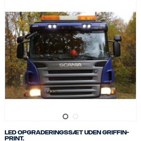
give en mere koncentreret stråle, dog stadig med en udstråling,
der dækker et bredere område tættere på køretøjet. Den leverede
lystemperatur er meget hvidere i forhold til den originale halogen.
NB Valgfri strålekransfunktion gælder muligvis ikke med den lokale
lovgivning. Sørg for at tjekke den lokale lovgivning, før denne
indbyggede valgfri funktion tilsluttes.
LED opgraderingssæt uden Griffin-
print.