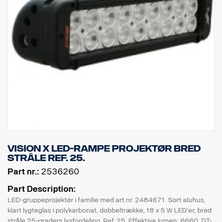
Vision X LED-rampe projektør bred
stråle Ref. 25.
Part nr.:
2536260
Part Description:
LED-gruppeprojektør i familie med art.nr. 2484671. Sort aluhus,
klart lygteglas i polykarbonat, dobbeltrække, 18 x 5 W LED'er, bred
stråle 25-graders lysfordeling. Ref. 25. Effektive lumen: 6660. DT-