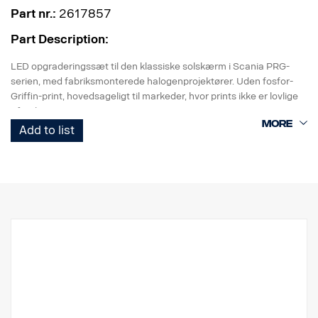
Part nr.:
2617857
Part Description:
LED opgraderingssæt til den klassiske solskærm i Scania PRG-
serien, med fabriksmonterede halogenprojektører. Uden fosfor-
Griffin-print, hovedsageligt til markeder, hvor prints ikke er lovlige
på vejene.
Add to list
Dette sæt består af 2 x metalbeslag til montering af 4 x Vision X
Optimus 10 W LED-lygter (x 2 per side). 15 graders strålemønster
med valgfri strålekrans/positionslysfunktion. Ref 7,5.
Fosfor-Griffin printet på 2 x lygter per sæt. Ledningsnet medfølger.
De medfølgende specialbeslag kan monteres direkte i det
eksisterende halogenlygtebeslag.
Dette sæt vil give din klassiske Scania et moderne udseende og
give en mere koncentreret stråle, men stadig med en udstråling,
der dækker et bredt område tættere på køretøjet.
Lystemperaturen er meget hvidere i forhold til den originale
halogen.