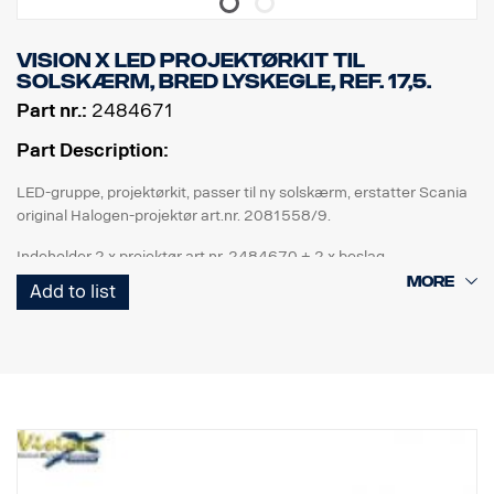
Vision X LED projektørkit til
solskærm, Bred lyskegle, Ref. 17,5.
Part nr.:
2484671
Part Description:
LED-gruppe, projektørkit, passer til ny solskærm, erstatter Scania
original Halogen-projektør art.nr. 2081558/9.
Indeholder 2 x projektør art.nr. 2484670 + 2 x beslag.
Add to list
Sort aluhus, glas i klart polykarbonat, 12 LED'er, bred lyskegle: 25
grader. Scania-version inkl. ledning med Tyco-stik, 24 V, IP68, E9.