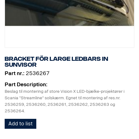
Bracket för large LEDbars in
sunvisor
Part nr.:
2536267
Part Description:
Beslag til montering af store Vision X LED-bjælke-projektører i
Scania "Streamline" solskærm. Egnet til montering af res.nr.
2536259, 2536260, 2536261, 2536262, 2536263 og
2536264.
Add to list