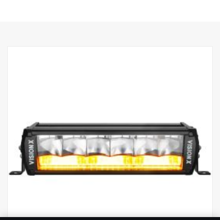
5 et halvt års funktionsgaranti.
Robust hus af aluminium/komposit.
Ubrydelig linse af polykarbonat.
Fugtbestandig overtryksventil.
Kraftig konstruktion – kan modstå vibrationer på op til 15,6 Grms.
Indbygget EMC-interferensfilter (CISPR 25) – forstyrrer ikke
køretøjets elektroniske systemer.
Aktiv temperaturstyring med Prime Drive og ETM.
CE-godkendt, RoHS-certificeret.
Vandtæt IP68/IP69K.
Farvetemperatur: 6000 Kelvin.
Temperaturtestet fra -40 °C til +80 °C.
Relæledninger medfølger.
Monteringsfødder medfølger, sidevingemontering er ekstraudstyr
(artikelnr. XPL-LEM).
Halo-effekt på en separat ledning.
Data:
E-mærket: Ja
Spænding: 9-32 V