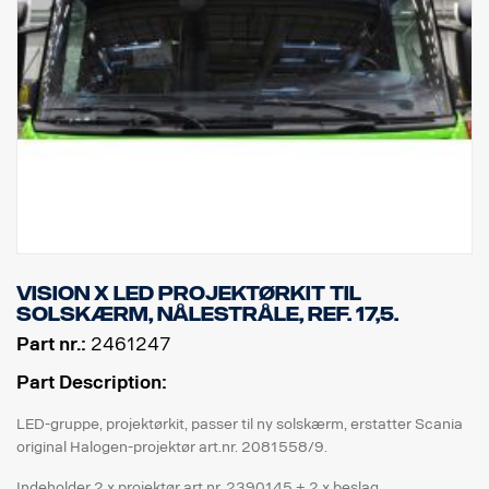
Vision X LED projektørkit til
solskærm, Nålestråle, Ref. 17,5.
Part nr.:
2461247
Part Description:
LED-gruppe, projektørkit, passer til ny solskærm, erstatter Scania
original Halogen-projektør art.nr. 2081558/9.
Indeholder 2 x projektør art.nr. 2390145 + 2 x beslag.