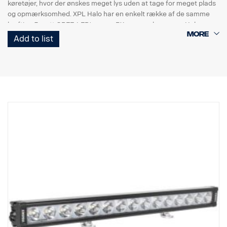
køretøjer, hvor der ønskes meget lys uden at tage for meget plads
og opmærksomhed. XPL Halo har en enkelt række af de samme
kraftige 5 watt CREE-LED'er, som PX-rampen har, og en Halo-
lyseffekt, der omgiver reflektorerne.
Add to list
Indeholder:
Robust hus af aluminium/komposit.
Ubrydelig linse af polykarbonat.
Fugtbestandig overtryksventil.
Kraftig konstruktion – kan modstå vibrationer på op til 15,6 Grms.
Indbygget EMC-interferensfilter (CISPR 25) – forstyrrer ikke
køretøjets elektroniske systemer.
Aktiv temperaturstyring med Prime Drive og ETM.
CE-godkendt, RoHS-certificeret.
Vandtæt IP68/IP69K.
Farvetemperatur: 6000 Kelvin
Temperaturtestet fra -40 °C til +80 °C.
Relæledninger medfølger.
Monteringsfødder medfølger, sidevingemontering er valgfri
Halo-effekt på en separat ledning.