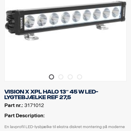
NB Den valgfrie strålekransfunktion er måske ikke relevant ift. den
lokale lovgivning. Sørg for at kontrollere den lokale lovgivning, før
du tilslutter denne indbyggede valgfrie funktion.
Vision X XPL HALO 13″ 45 W LED-
lygtebjælke ref 27,5
Part nr.:
3171012
Part Description:
En lavprofil LED-lysbjælke til ekstra diskret montering på moderne