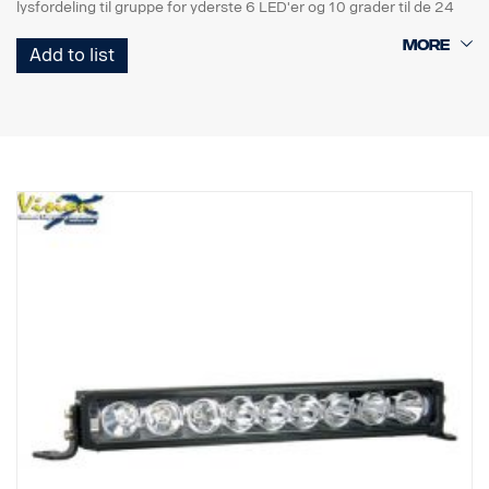
lysfordeling til gruppe for yderste 6 LED'er og 10 grader til de 24
LED'er i midtersektionen. Ref. 37,5. Effektive lumen: 13320. DT-
Add to list
stik 24 V, IP68, E9.