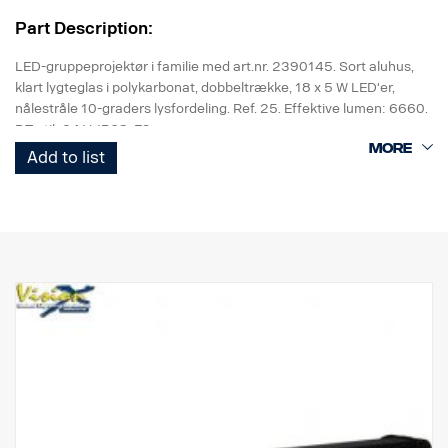
Part Description:
LED-gruppeprojektør i familie med art.nr. 2390145. Sort aluhus,
klart lygteglas i polykarbonat, dobbeltrække, 18 x 5 W LED'er,
nålestråle 10-graders lysfordeling. Ref. 25. Effektive lumen: 6660.
DT-stik 24 V, IP68, E9.
Add to list