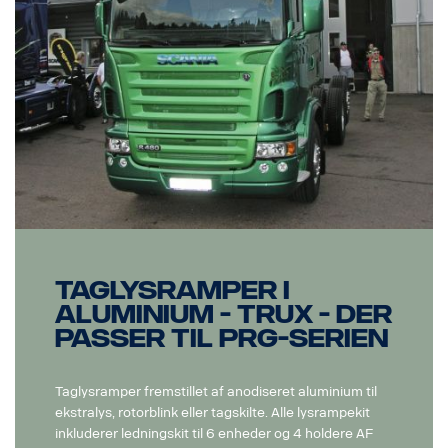
Taglysramper i
aluminium - Trux - der
passer til PRG-serien
Taglysramper fremstillet af anodiseret aluminium til
ekstralys, rotorblink eller tagskilte. Alle lysrampekit
inkluderer ledningskit til 6 enheder og 4 holdere AF