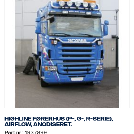
Highline førerhus (P-, G-, R-serie),
Airflow, anodiseret.
Part nr.:
1937899