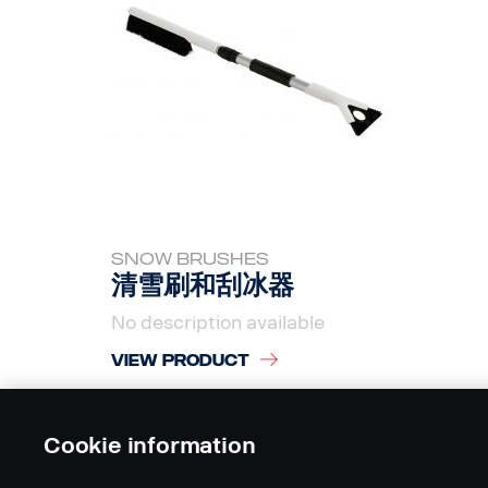
SNOW BRUSHES
清雪刷和刮冰器
No description available
VIEW PRODUCT
Cookie information