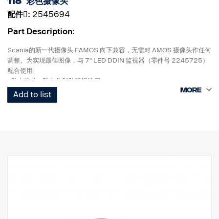
118° 彩色摄像头
配件􀌸:
2545694
Part Description:
Scania的新一代摄像头 FAMOS 向下兼容，无需对 AMOS 摄像头作任何
调整。为实现最佳图像，与 7" LED DDIN 监视器（零件号 2245725）
配合使用
- 防水镜片，防划伤和防污垢涂层
- 新外壳：工业塑料。更好地抵抗污垢和车用油液的污染。
Add to list
- 使用车用模具充填，极佳的防潮、抗冲击和抗振性能
- 新一代 HR CMOS 芯片
- 高感光度 <0.05 Lux。
- 高 EMC 性能 (100 V/m)
- 工作温度为 -40°C ~ +85°C
- 640*480像素
- 集成式安全蜂音器