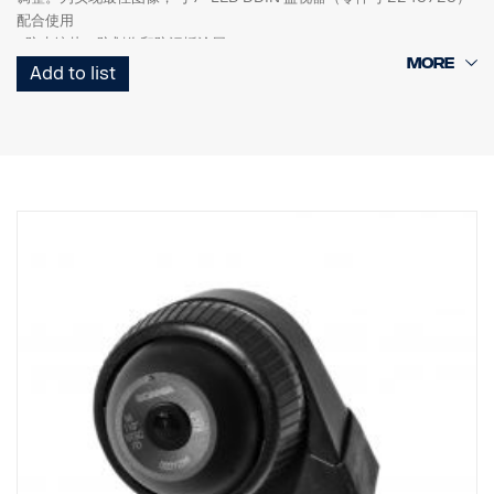
配合使用
- 防水镜片，防划伤和防污垢涂层
- 新外壳：工业塑料。更好地抵抗污垢和车用油液的污染。
Add to list
- 使用车用模具充填，极佳的防潮、抗冲击和抗振性能
- 新一代 HR CMOS 芯片
- 高感光度 <0.05 Lux。
- 高 EMC 性能 (100 V/m)
- 工作温度为 -40°C ~ +85°C
- 640*480像素
- 集成式安全蜂音器