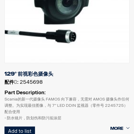
129° 前视彩色摄像头
配件􀌸:
2545698
Part Description:
Scania的新一代摄像头 FAMOS 向下兼容，无需对 AMOS 摄像头作任何
调整。为实现最佳图像，与 7" LED DDIN 监视器（零件号 2245725）
配合使用
- 防水镜片，防划伤和防污垢涂层
- 新外壳：工业塑料。更好地抵抗污垢和车用油液的污染。
Add to list
- 使用车用模具充填，极佳的防潮、抗冲击和抗振性能