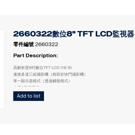
• 內建IR LED，ICR濾鏡組
• 內建雙加熱器
•（加熱器1：低於+10˚C啟動，加熱器2：低於-10˚C啟動）
• 操作溫度- 50˚C 到 + 80˚C
2660322數位8" TFT LCD監視器
零件編號
2660322
Part Description:
高解析度8吋數位TFT LCD (16:9)
連接多達三組攝影機（相容於快門攝影機）
單一顯示器模式（透過觸發模式）
內建2類停車線
IP 64防水外殼
Add to list
自動亮度感知器（白天和夜間）
內建揚聲器
快速切換功能
快門記憶功能