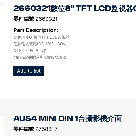
2660321數位8" TFT LCD監視器
零件編號
2660321
Part Description:
高解析度8"數位TFT LCD監視器
任意輸入電壓(DC 10V ~ 30V)
NTSC / PAL相容性
4組攝影機輸入和4組觸發訊號
（CA1/2/3/4快門攝影機相容）
Add to list
單一顯示模式、左/右和上/下
分割顯示模式、左/右和PIP
Triple顯示模式、Quad模式、H-Quad模式
2類型駐車線
防水外殼(IP-64)
橡皮防觸摸黑色外殼
自動亮度感知器（白天和夜間）
AUS4 MINI DIN 1台攝影機介面
內建反極性保護電路
內建揚聲器
零件編號
2758817
快速切換功能