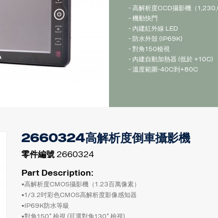
- 高解析度CCD攝影機（1,230
- 機動快門
- 內建紅外線 LED
- 防水外殼 (IP69K)
- 對角150檢視
- 內建自動加熱器 (低於 +10C)
- 溫度範圍-40C到+80C
2660324高解析度倒車攝影機
零件編號
2660324
Part Description:
•高解析度CMOS攝影機（1.23百萬像素）
•1/3.2吋彩色CMOS高解析度影像感知器
•IP69K防水等級
•對角150˚ 檢視 (可選對角130˚ 檢視)