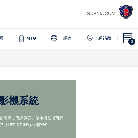
SCANIA.COM
尋
NTG
語言
經銷商
0
N攝影機系統
止落塵，保護鏡頭。倒車攝影機可經
7吋LED DDIN顯示器PGR
。