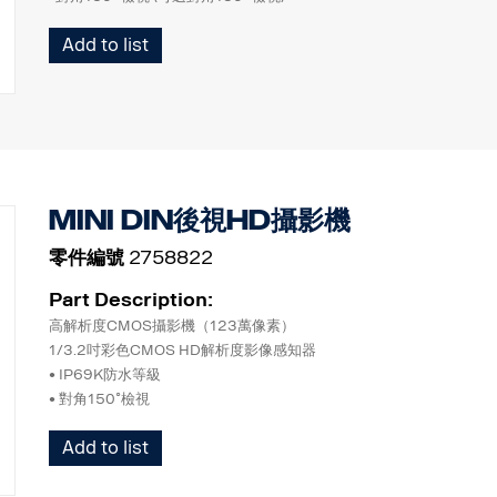
•正常/鏡射影像切換
Add to list
•超低光線性能，內建ICR濾塊
•自動電子虹膜，WDR功能
•內建麥克風
•內建紅外線LED
•內建自動加熱器 (低於+10˚C)
•溫度-40˚C ~ 80˚C
•防震
MINI DIN後視HD攝影機
•電動快門（保護鏡頭表面）
零件編號
2758822
Part Description:
高解析度CMOS攝影機（123萬像素）
1/3.2吋彩色CMOS HD解析度影像感知器
• IP69K防水等級
• 對角150˚檢視
• 正常/鏡射影像切換
Add to list
• 超微光效能
• 自動電子光圈，WDR功能
• 內建麥克風