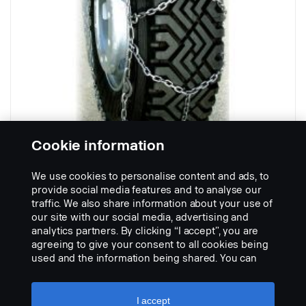
Cookie information
We use cookies to personalise content and ads, to
Para pneu com dimensão 385/65R-22,5
provide social media features and to analyse our
N.º de peça:
2737687
traffic. We also share information about your use of
our site with our social media, advertising and
Part Description:
analytics partners. By clicking “I accept”, you are
Correntes de neve leves de 5,5 mm
agreeing to give your consent to all cookies being
used and the information being shared. You can
Add to list
also manage your cookies by clicking the “Cookie
settings” and selecting the categories you’d like to
accept. For a more detailed explanation of how we
I accept