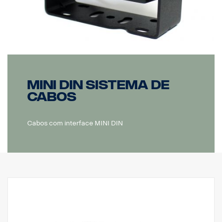
MINI DIN Sistema de
cabos
Cabos com interface MINI DIN