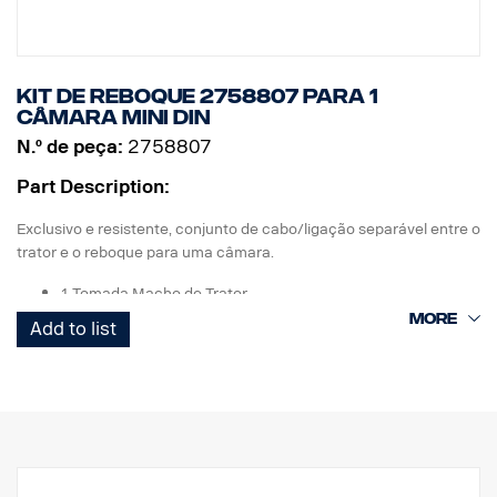
Kit de reboque 2758807 para 1
câmara MINI DIN
N.º de peça:
2758807
Part Description:
Exclusivo e resistente, conjunto de cabo/ligação separável entre o
trator e o reboque para uma câmara.
1 Tomada Macho de Trator
1 Cabo em espiral enrolado-E
Add to list
1 Tomada do Reboque Fêmea