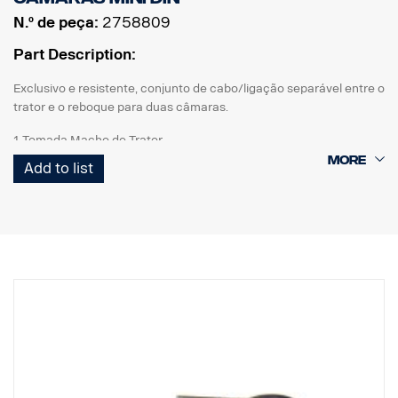
N.º de peça:
2758809
Part Description:
Exclusivo e resistente, conjunto de cabo/ligação separável entre o
trator e o reboque para duas câmaras.
1 Tomada Macho de Trator
1 Cabo em espiral enrolado-E
Add to list
1 Tomada do Reboque Fêmea