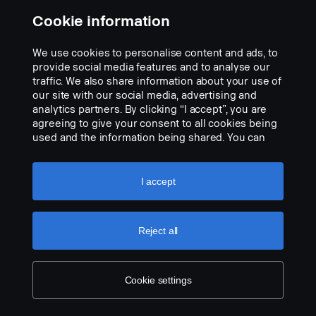
Cookie information
We use cookies to personalise content and ads, to
provide social media features and to analyse our
traffic. We also share information about your use of
our site with our social media, advertising and
analytics partners. By clicking “I accept”, you are
agreeing to give your consent to all cookies being
used and the information being shared. You can
also manage your cookies by clicking the “Cookie
settings” and selecting the categories you’d like to
accept. For a more detailed explanation of how we
I accept
use cookies, please visit our cookies section,
which you can find by clicking the link below this
text.
Cookie policy
Reject all
Adaptador 2660325 MINI DIN ao
Orlaco 4 pinos.
N.º de peça:
2660325
Cookie settings
Part Description:
• Cabo adaptador, para combinar os sistemas de cabo, MINI DIN