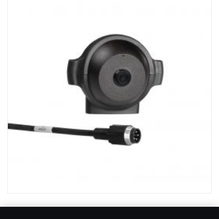
- Chip HR CMOS di nuova generazione
- Elevata sensibilità alla luce <0,05 Lux.
- EMC ad alte prestazioni (100 V/m)
- Temperatura di esercizio da -40°C a +85°C
- 640*480 pixel
- Indicatore di sicurezza integrato
Telecamera notturna 118° con LED a