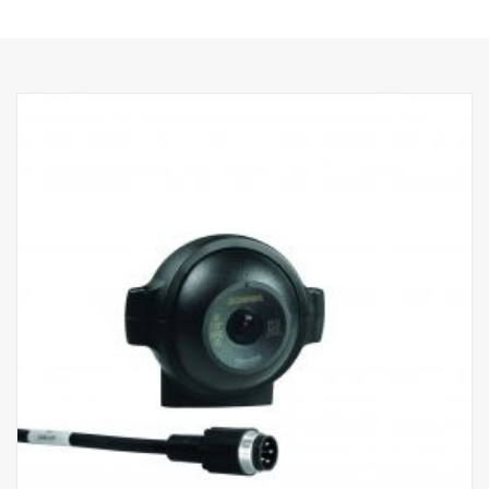
alla sporcizia, ai fluidi per automobili.
- Imbottitura con materiale automobilistico, ottima resistenza
all'umidità, agli urti e alle vibrazioni
- Chip HR CMOS di nuova generazione
- Elevata sensibilità alla luce <0,05 Lux.
- EMC ad alte prestazioni (100 V/m)
- Temperatura di esercizio da -40°C a +85°C
- 640*480 pixel
- Indicatore di sicurezza integrato