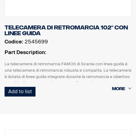
Telecamera di retromarcia 102° con
linee guida
Codice:
2545699
Part Description:
La telecamera di retromarcia FAMOS di Scania con linee guida è
una telecamera di retromarcia robusta e compatta. La telecamera
è dotata di linee guida integrate durante la retromarcia e obiettivo
a occhio di pesce, normalmente visualizza un'immagine
specchiata ed è dedicata specificatamente all'autoradio Scania
Add to list
Premium.
- Lenti impermeabili e antigraffio con rivestimento antisporcizia
- Nuovo alloggiamento: Plastica industriale. Maggiore resistenza
alla sporcizia, ai fluidi per automobili.
- Imbottitura con materiale automobilistico, ottima resistenza
all'umidità, agli urti e alle vibrazioni