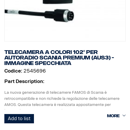
Telecamera a colori 102° per
autoradio Scania premium (AUS3) -
immagine specchiata
Codice:
2545696
Part Description:
La nuova generazione di telecamere FAMOS di Scania è
retrocompatibile e non richiede la regolazione delle telecamere
AMOS. Questa telecamera è realizzata appositamente per
l'autoradio Scania premium codice componente 2026742.
Add to list
- Lenti impermeabili e antigraffio con rivestimento antisporcizia
- Nuovo alloggiamento: Plastica industriale. Maggiore resistenza