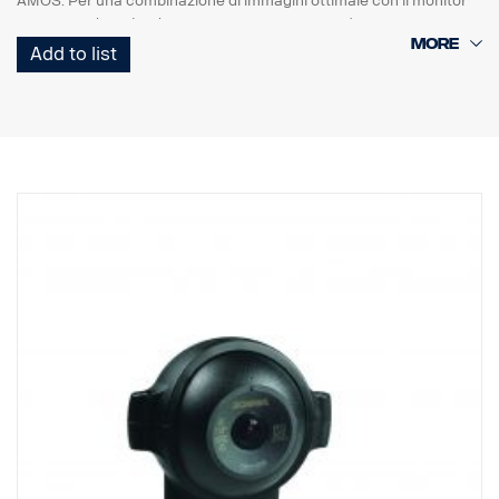
AMOS. Per una combinazione di immagini ottimale con il monitor
LED DDIN da 7" (codice componente 2245725)
- Lenti impermeabili e antigraffio con rivestimento antisporcizia
Add to list
- Nuovo alloggiamento: Plastica industriale. Maggiore resistenza
alla sporcizia, ai fluidi per automobili.
- Imbottitura con materiale automobilistico, ottima resistenza
all'umidità, agli urti e alle vibrazioni
- Chip HR CMOS di nuova generazione
- Elevata sensibilità alla luce <0,05 Lux.
- EMC ad alte prestazioni (100 V/m)
- Temperatura di esercizio da -40°C a +85°C
- 640*480 pixel
- Indicatore di sicurezza integrato