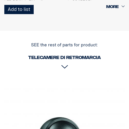
LED DDIN da 7" (codice componente 2245725)
- Lenti impermeabili e antigraffio con rivestimento antisporcizia
Add to list
- Nuovo alloggiamento: Plastica industriale. Maggiore resistenza
alla sporcizia, ai fluidi per automobili.
- Imbottitura con materiale automobilistico, ottima resistenza
all'umidità, agli urti e alle vibrazioni
- Chip HR CMOS di nuova generazione
- Elevata sensibilità alla luce <0,05 Lux.
SEE the rest of parts for product:
- EMC ad alte prestazioni (100 V/m)
- Temperatura di esercizio da -40°C a +85°C
Telecamere di retromarcia
- 640*480 pixel
- Indicatore di sicurezza integrato