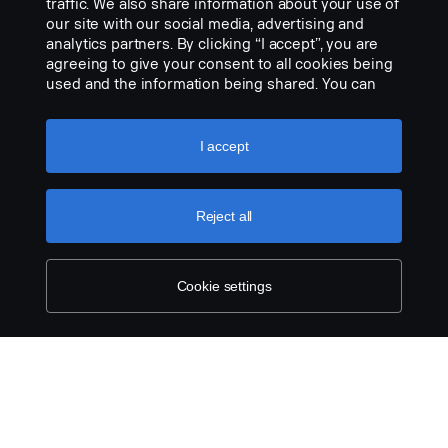
Riscaldatore cabina elettrico
traffic. We also share information about your use of
our site with our social media, advertising and
Efficace per sbrinare la cabina e creare un ambiente
analytics partners. By clicking “I accept”, you are
caldo e confortevole. Consente ai conducenti di...
agreeing to give your consent to all cookies being
used and the information being shared. You can
VISUALIZZA PRODOTTO
also manage your cookies by clicking the “Cookie
settings” and selecting the categories you’d like to
accept. For a more detailed explanation of how we
I accept
use cookies, please visit our cookies section,
which you can find by clicking the link below this
text.
Cookie policy
Reject all
Cookie settings