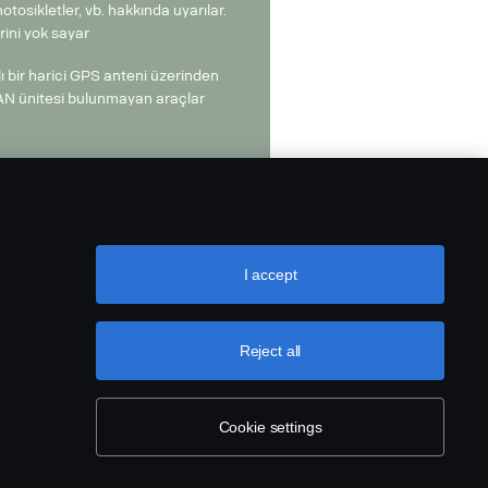
motosikletler, vb. hakkında uyarılar.
rini yok sayar
 bir harici GPS anteni üzerinden
 CAN ünitesi bulunmayan araçlar
I accept
Reject all
Cookie settings