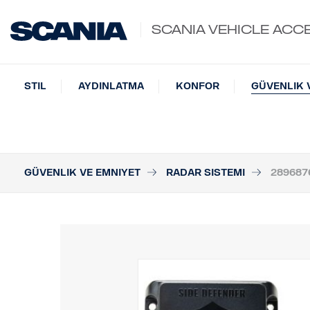
SCANIA VEHICLE ACC
STIL
AYDINLATMA
KONFOR
GÜVENLIK 
GÜVENLIK VE EMNIYET
RADAR SISTEMI
289687