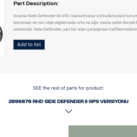
Part Description:
Scania Side Defender ile VRU (savunmasız yol kullanıcıları) kor
koruması ve yan obje algılamada orta ve ağır vasıta sabit dorseli
sistemidir. Side Defender, yan kör alan çarpışması hafifletmeleri
Hız 30 km/saatin altında:
Add to list
Kentsel çevreler için tasarlanmıştır
Hareket eden motosikletler, bisikletler, yayalar vb. hakkında uyarıl
Park etmiş arabalar ve yol tabelaları gibi durağan objeleri yok sa
Hız 30 km/saatin üzerinde:
Şerit değiştirmek için tasarlanmıştır
Hareketli araçlar, bisikletler, motosikletler, vb. hakkında uyarılar.
SEE the rest of parts for product:
Sabit korkulukları ve benzerlerini yok sayar
2896876 RHD Side defender II GPS versiyonu
Bu GPS versiyonu, muhafazalı bir harici GPS anteni üzerinden hız 
bulunmayan araçlar için önerilir.