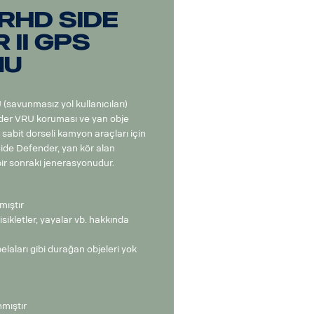
RHD Side
 II GPS
nu
(savunmasız yol kullanıcıları)
der VRU koruması ve yan obje
 sabit dorseli kamyon araçları için
Side Defender, yan kör alan
bir sonraki jenerasyonudur.
mıştır
sikletler, yayalar vb. hakkında
elaları gibi durağan objeleri yok
nmıştır