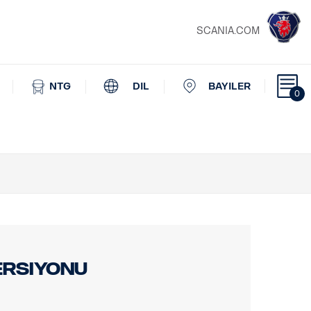
SCANIA.COM
NTG
DIL
BAYILER
0
versiyonu