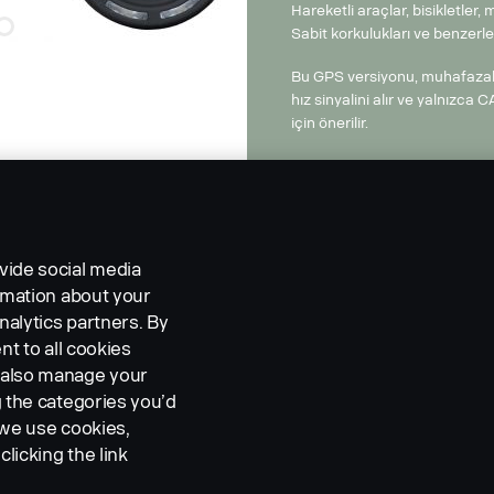
Hareketli araçlar, bisikletler, 
Sabit korkulukları ve benzerle
Bu GPS versiyonu, muhafazalı
hız sinyalini alır ve yalnızca
için önerilir.
vide social media
ormation about your
nalytics partners. By
nt to all cookies
n also manage your
g the categories you’d
 we use cookies,
clicking the link