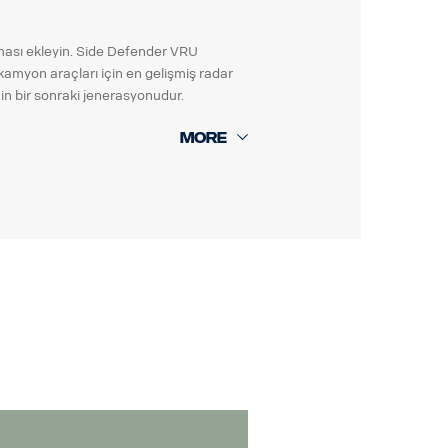
uması ekleyin. Side Defender VRU
 kamyon araçları için en gelişmiş radar
nin bir sonraki jenerasyonudur.
ar.
yar
sinyalini alır ve yalnızca CAN ünitesi