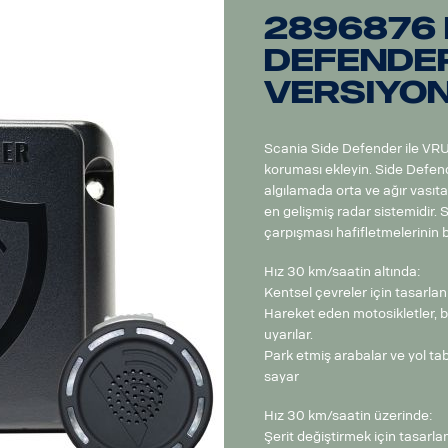
2896876 
defender
versiyo
Scania Side Defender ile VRU 
koruması ekleyin. Side Defen
algılamada orta ve ağır vasıta
en gelişmiş radar sistemidir. 
çarpışması hafifletmelerinin 
Hız 30 km/saatin altında:
Kentsel çevreler için tasarlan
Hareket eden motosikletler, bi
uyarılar.
Park etmiş arabalar ve yol tab
sayar
Hız 30 km/saatin üzerinde:
Şerit değiştirmek için tasarla