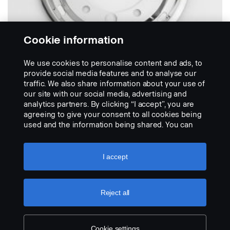
Cookie information
We use cookies to personalise content and ads, to
provide social media features and to analyse our
traffic. We also share information about your use of
our site with our social media, advertising and
JANT KAPAKLARI
analytics partners. By clicking “I accept”, you are
Jant kapakları
agreeing to give your consent to all cookies being
Jant, aracınızı şık ve temizlenmesi kolay tutar. Bu
used and the information being shared. You can
jantlar, paslanmaz çeliktendir ve standart ve geniş...
also manage your cookies by clicking the “Cookie
settings” and selecting the categories you’d like to
ÜRÜNÜ GÖRÜNTÜLE'
accept. For a more detailed explanation of how we
I accept
use cookies, please visit our cookies section,
which you can find by clicking the link below this
text.
Cookie policy
Reject all
Cookie settings