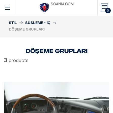
SCANIA.COM
0
STIL
SÜSLEME - IÇ
DÖŞEME GRUPLARI
Döşeme grupları
3
products