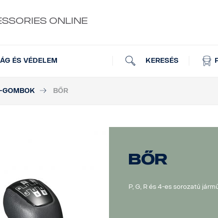
ESSORIES ONLINE
KERESÉS
ÁG ÉS VÉDELEM
R-GOMBOK
BŐR
Bőr
P, G, R és 4-es sorozatú járm