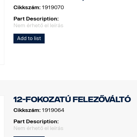
Cikkszám:
1919070
Part Description:
Nem érhető el leírás
Add to list
12-fokozatú felezőváltó
Cikkszám:
1919064
Part Description:
Nem érhető el leírás