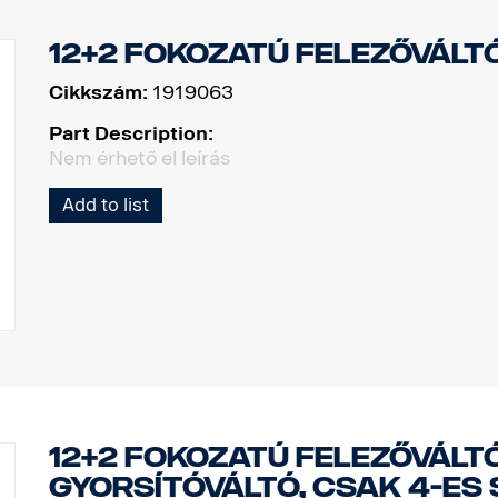
12+2 fokozatú felezővált
Cikkszám:
1919063
Part Description:
Nem érhető el leírás
Add to list
12+2 fokozatú felezőváltó
gyorsítóváltó, csak 4-es