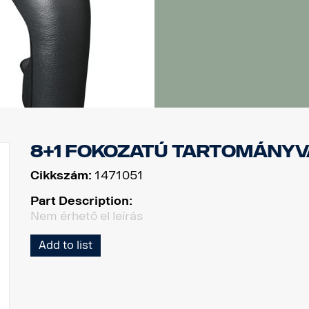
8+1 fokozatú tartományv
Cikkszám:
1471051
Part Description:
Nem érhető el leírás
Add to list