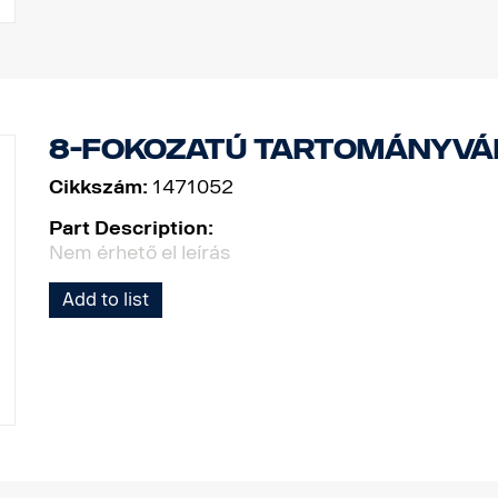
8-fokozatú tartományvá
Cikkszám:
1471052
Part Description:
Nem érhető el leírás
Add to list