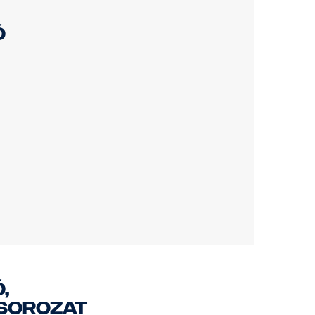
ó
,
 sorozat