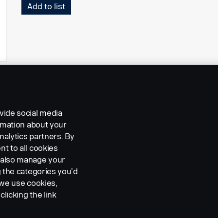
Add to list
vide social media
ormation about your
nalytics partners. By
nt to all cookies
n also manage your
g the categories you’d
 we use cookies,
clicking the link