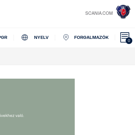
SCANIA.COM
PGR
NYELV
FORGALMAZÓK
0
űvekhez való.