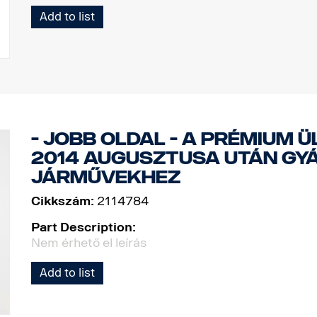
Add to list
- Jobb oldal - A prémium 
2014 augusztusa után gy
járművekhez
Cikkszám:
2114784
Part Description:
Nem érhető el leírás
Add to list