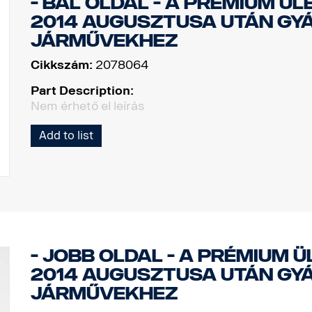
- Bal oldal - A prémium ül
2014 augusztusa után gy
járművekhez
Cikkszám:
2078064
Part Description:
Nem érhető el leírás
Add to list
- Jobb oldal - A prémium 
2014 augusztusa után gy
járművekhez