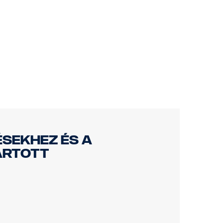
ésekhez és a
ártott