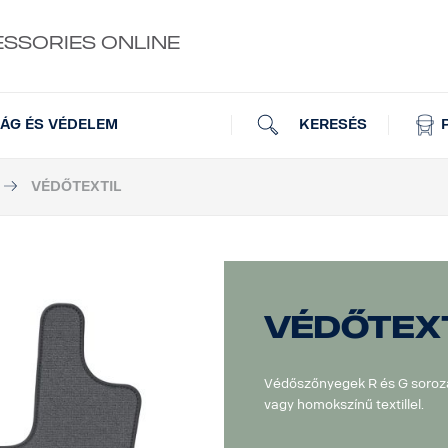
ESSORIES ONLINE
KERESÉS
ÁG ÉS VÉDELEM
VÉDŐTEXTIL
Védőtex
Védőszőnyegek R és G soroza
vagy homokszínű textillel.