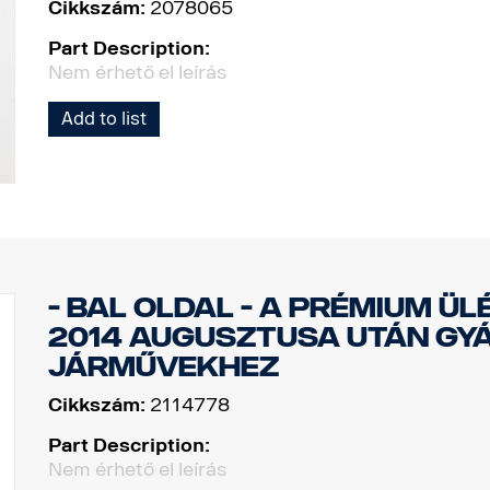
Cikkszám:
2078065
Part Description:
Nem érhető el leírás
Add to list
- Bal oldal - A prémium ül
2014 augusztusa után gy
járművekhez
Cikkszám:
2114778
Part Description:
Nem érhető el leírás