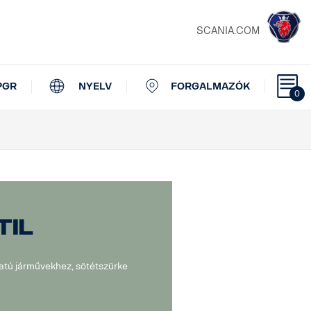
SCANIA.COM
PGR
NYELV
FORGALMAZÓK
0
til
tú járművekhez, sötétszürke