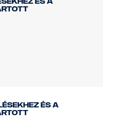
ésekhez és a
ártott
ülésekhez és a
ártott