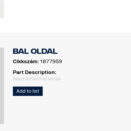
Bal oldal
Cikkszám:
1877959
Part Description:
Nem érhető el leírás
Add to list