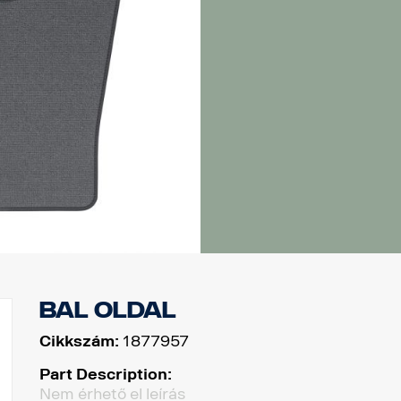
Bal oldal
Cikkszám:
1877957
Part Description:
Nem érhető el leírás