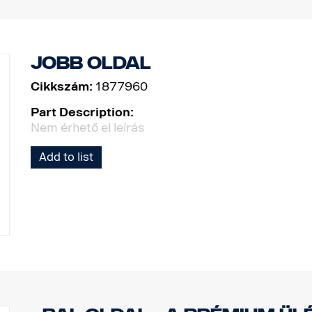
Jobb oldal
Cikkszám:
1877960
Part Description:
Nem érhető el leírás
Add to list