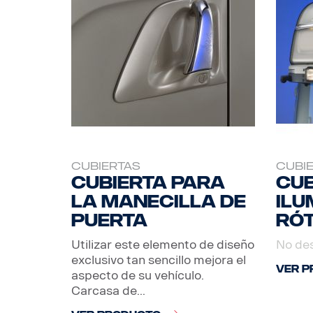
CUBIERTAS
CUBI
Cubierta para
Cub
la manecilla de
ilu
puerta
rót
Utilizar este elemento de diseño
No des
exclusivo tan sencillo mejora el
VER P
aspecto de su vehículo.
Carcasa de...