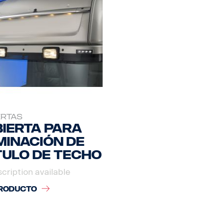
ERTAS
ierta para
minación de
ulo de techo
cription available
RODUCTO