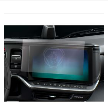
Unikt designet til Scania-lastbiler. Systemet har en 3,5"
touchskærm (1.200 nits) for krystalklar synlighed, så du altid har
adgang til de værktøjer, du har brug for til at læsse med præcision.
Fungerer med NTG-generation, Til lastbiler med SESAMM7
elektrisk system. Kontrollér lokale homologeringsregler for GSR
cybersikkerhedsrelevans, da produktet ikke er inkluderet i Scania
VWTA for færdigopbyggede køretøjer.
AUTOMATISK AKSELDETEKTERING:
Modtagerenheden detekterer automatisk antallet af aksler på en
potentiel anhænger og sørger dermed for, at du modtager de
oplysninger, du har brug for til sikker og effektiv læsning.
BEKVEMMELIGHED:
Scania ProRemote magnetisk baseoplader og USB-C-forbindelse
sikrer, at enheden altid er klar til brug, hvilket reducerer nedetiden
og holder lastbilen på vejen.
Gør din lastbiloplevelse bedre med Scania ProRemote – det
ypperste inden for præcision og effektivitet. Til læsning kan du