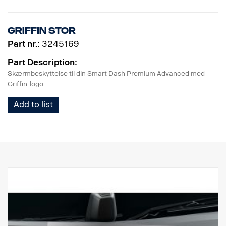
stole på en løsning, der er designet til perfektion og eksklusiv for
SCANIA, hvilket gør hver eneste køretur sikker og ligetil.
Griffin stor
Part nr.:
3245169
Part Description:
Skærmbeskyttelse til din Smart Dash Premium Advanced med
Griffin-logo
Add to list