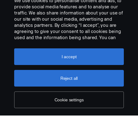
We use cookies to personalise content and ads, to
provide social media features and to analyse our
traffic. We also share information about your use of
our site with our social media, advertising and
analytics partners. By clicking “I accept”, you are
agreeing to give your consent to all cookies being
used and the information being shared. You can
also manage your cookies by clicking the “Cookie
King of the Road-emblem
settings” and selecting the categories you’d like to
Part nr.:
2828793
accept. For a more detailed explanation of how we
I accept
use cookies, please visit our cookies section,
Part Description:
which you can find by clicking the link below this
Enkelt at montere. Passer til S-, R-, G- og P 20-førerhuse. Leveres i
text.
Cookie policy
sæt med to, til venstre og højre side.
Reject all
Add to list
Cookie settings