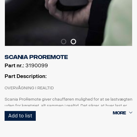
Scania ProRemote
Part nr.:
3190099
Part Description:
OVERVÅGNING I REALTID
Scania ProRemote giver chaufføren mulighed for at se lastvægten
uden for køretøjet, alt sammen i realtid. Det sikrer, at hver last er
perfekt afbalanceret og overholder vægtbegrænsninger og
Add to list
branchebestemmelser.
SKRÆDDERSYET TIL SCANIA