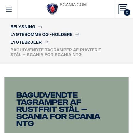
SCANIA.COM
0
BELYSNING
LYGTEBOMME OG -HOLDERE
LYGTEBØJLER
BAGUDVENDTE TAGRAMPER AF RUSTFRIT
STÅL – SCANIA FOR SCANIA NTG
Bagudvendte
tagramper af
rustfrit stål –
Scania for Scania
NTG