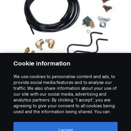
Cookie information
We use cookies to personalise content and ads, to
provide social media features and to analyse our
traffic. We also share information about your use of
TRYKKLUFTSHORN
our site with our social media, advertising and
Monteringssett
analytics partners. By clicking “I accept”, you are
Monteringssett for kjøretøy med eller uten
agreeing to give your consent to all cookies being
klargjøring for trykkluftshorn Disse settene gjør det
used and the information being shared. You can
også...
also manage your cookies by clicking the “Cookie
settings” and selecting the categories you’d like to
VIS PRODUKT
accept. For a more detailed explanation of how we
I accept