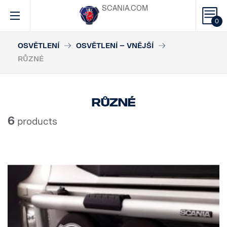
SCANIA.COM
0
OSVĚTLENÍ
OSVĚTLENÍ – VNĚJŠÍ
RŮZNÉ
Různé
6
products